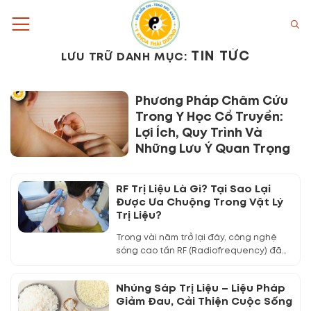
Bỏ
qua
nội
TIN TỨC
LƯU TRỮ DANH MỤC:
dung
Phương Pháp Châm Cứu
Trong Y Học Cổ Truyền:
Lợi Ích, Quy Trình Và
Những Lưu Ý Quan Trọng
RF Trị Liệu Là Gì? Tại Sao Lại
Được Ưa Chuộng Trong Vật Lý
Trị Liệu?
Trong vài năm trở lại đây, công nghệ
sóng cao tần RF (Radiofrequency) đã
trở...
Nhúng Sáp Trị Liệu – Liệu Pháp
Giảm Đau, Cải Thiện Cuộc Sống