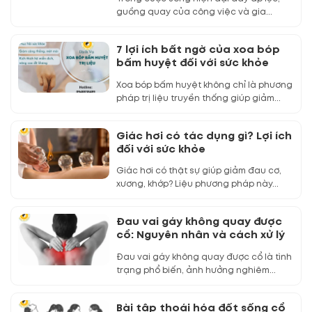
guồng quay của công việc và gia...
7 lợi ích bất ngờ của xoa bóp
bấm huyệt đối với sức khỏe
Xoa bóp bấm huyệt không chỉ là phương
pháp trị liệu truyền thống giúp giảm...
Giác hơi có tác dụng gì? Lợi ích
đối với sức khỏe
Giác hơi có thật sự giúp giảm đau cơ,
xương, khớp? Liệu phương pháp này...
Đau vai gáy không quay được
cổ: Nguyên nhân và cách xử lý
Đau vai gáy không quay được cổ là tình
trạng phổ biến, ảnh hưởng nghiêm...
Bài tập thoái hóa đốt sống cổ