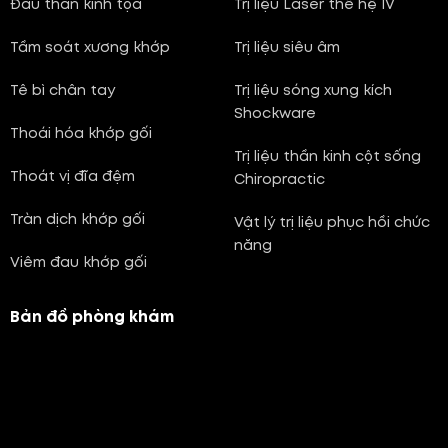
Đau thần kinh tọa
Trị liệu Laser thế hệ IV
Tầm soát xương khớp
Trị liệu siêu âm
Tê bì chân tay
Trị liệu sóng xung kích
Shockware
Thoái hóa khớp gối
Trị liệu thần kinh cột sống
Thoát vị đĩa đệm
Chiropractic
Tràn dịch khớp gối
Vật lý trị liệu phục hồi chức
năng
Viêm đau khớp gối
Bản đồ phòng khám