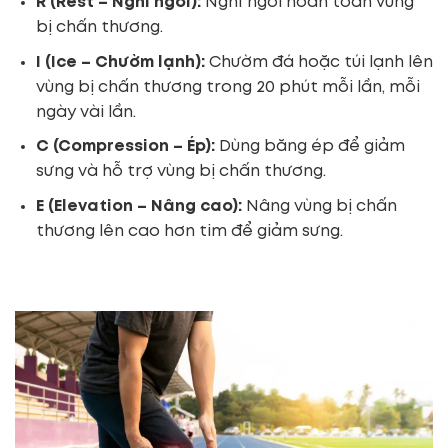
R (Rest – Nghỉ ngơi):
Nghỉ ngơi hoàn toàn vùng
bị chấn thương.
I (Ice – Chườm lạnh):
Chườm đá hoặc túi lạnh lên
vùng bị chấn thương trong 20 phút mỗi lần, mỗi
ngày vài lần.
C (Compression – Ép):
Dùng băng ép để giảm
sưng và hỗ trợ vùng bị chấn thương.
E (Elevation – Nâng cao):
Nâng vùng bị chấn
thương lên cao hơn tim để giảm sưng.