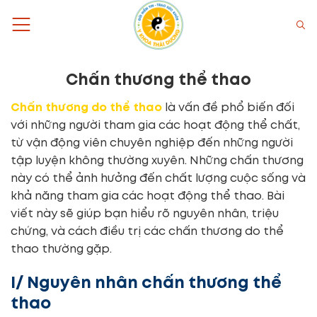
Bỏ
qua
nội
dung
Chấn thương thể thao
Chấn thương do thể thao
là vấn đề phổ biến đối
với những người tham gia các hoạt động thể chất,
từ vận động viên chuyên nghiệp đến những người
tập luyện không thường xuyên. Những chấn thương
này có thể ảnh hưởng đến chất lượng cuộc sống và
khả năng tham gia các hoạt động thể thao. Bài
viết này sẽ giúp bạn hiểu rõ nguyên nhân, triệu
chứng, và cách điều trị các chấn thương do thể
thao thường gặp.
I/ Nguyên nhân chấn thương thể
thao