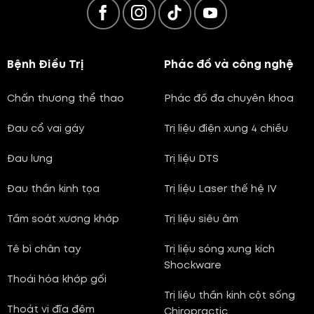
Bệnh Điều Trị
Phác đồ và công nghệ
Chấn thương thể thao
Phác đồ đa chuyên khoa
Đau cổ vai gáy
Trị liệu điện xung 4 chiều
Đau lưng
Trị liệu DTS
Đau thần kinh tọa
Trị liệu Laser thế hệ IV
Tầm soát xương khớp
Trị liệu siêu âm
Tê bì chân tay
Trị liệu sóng xung kích
Shockware
Thoái hóa khớp gối
Trị liệu thần kinh cột sống
Thoát vị đĩa đệm
Chiropractic