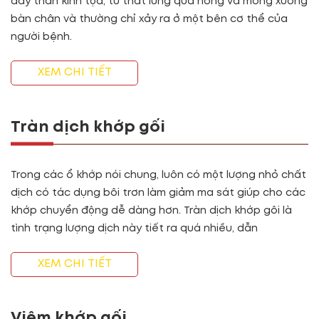
dây thần kinh tọa, từ thắt lưng qua hông và mông xuống
bàn chân và thường chỉ xảy ra ở một bên cơ thể của
người bệnh.
XEM CHI TIẾT
Tràn dịch khớp gối
Trong các ổ khớp nói chung, luôn có một lượng nhỏ chất
dịch có tác dụng bôi trơn làm giảm ma sát giúp cho các
khớp chuyển động dễ dàng hơn. Tràn dịch khớp gôi là
tình trạng lượng dịch này tiết ra quá nhiều, dẫn
XEM CHI TIẾT
Viêm khớp gối