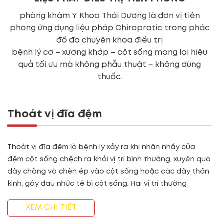
phòng khám Y Khoa Thái Dương là đơn vị tiên
phong ứng dụng liệu pháp Chiropratic trong phác
đồ đa chuyên khoa điều trị
bệnh lý cơ – xương khớp – cột sống mang lại hiệu
quả tối ưu mà không phẫu thuật – không dùng
thuốc.
Thoát vị đĩa đệm
Thoát vị đĩa đệm là bệnh lý xảy ra khi nhân nhầy của
đệm cột sống chệch ra khỏi vị trí bình thường, xuyên qua
dây chằng và chèn ép vào cột sống hoặc các dây thần
kinh, gây đau nhức tê bì cột sống. Hai vị trí thường
XEM CHI TIẾT