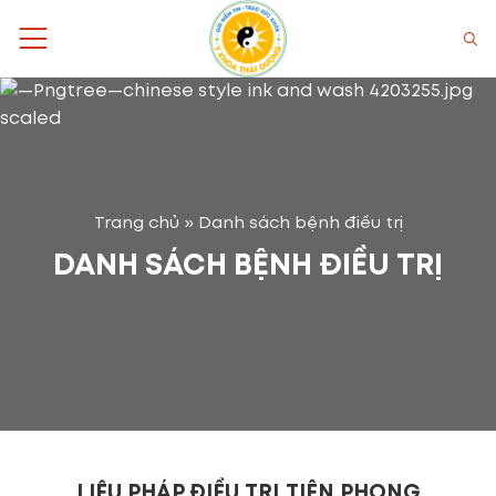
Bỏ
qua
nội
dung
Trang chủ
»
Danh sách bệnh điều trị
DANH SÁCH BỆNH ĐIỀU TRỊ
LIỆU PHÁP ĐIỀU TRỊ TIÊN PHONG