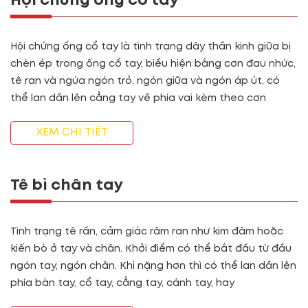
Hội chứng ống cổ tay
Hội chứng ống cổ tay là tình trạng dây thần kinh giữa bị
chèn ép trong ống cổ tay, biểu hiện bằng cơn đau nhức,
tê ran và ngứa ngón trỏ, ngón giữa và ngón áp út, có
thể lan dần lên cẳng tay về phía vai kèm theo cơn
XEM CHI TIẾT
Tê bì chân tay
Tình trạng tê rần, cảm giác râm ran như kim đâm hoặc
kiến bò ở tay và chân. Khởi điểm có thể bắt đầu từ đầu
ngón tay, ngón chân. Khi nặng hơn thì có thể lan dần lên
phía bàn tay, cổ tay, cẳng tay, cánh tay, hay