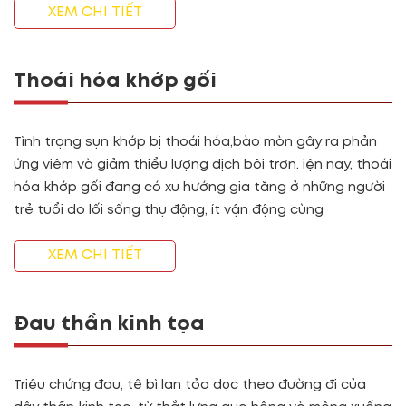
XEM CHI TIẾT
Thoái hóa khớp gối
Tình trạng sụn khớp bị thoái hóa,bào mòn gây ra phản
ứng viêm và giảm thiểu lượng dịch bôi trơn. iện nay, thoái
hóa khớp gối đang có xu hướng gia tăng ở những người
trẻ tuổi do lối sống thụ động, ít vận động cùng
XEM CHI TIẾT
Đau thần kinh tọa
Triệu chứng đau, tê bì lan tỏa dọc theo đường đi của