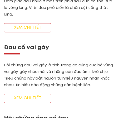
Cảm giác đau nhức ở mặt trên phía sau của cơ thể, tức
là vùng lưng. Vị trí đau phổ biến là phần cột sống thắt
lưng.
XEM CHI TIẾT
Đau cổ vai gáy
Hội chứng đau vai gáy là tình trạng co cứng cục bộ vùng
vai gáy, gây nhức mỏi và những cơn đau âm ỉ khó chịu.
Triệu chứng này bắt nguồn từ nhiều nguyên nhân khác
nhau, tín hiệu báo động những căn bệnh liên.
XEM CHI TIẾT