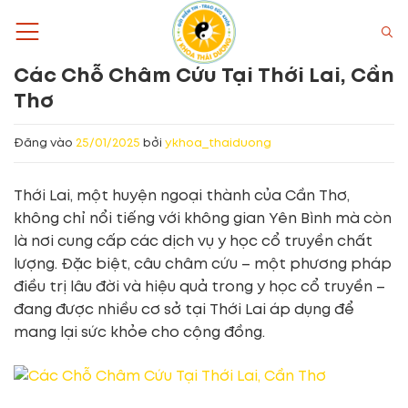
Bỏ
qua
nội
Các Chỗ Châm Cứu Tại Thới Lai, Cần
dung
Thơ
Đăng vào
25/01/2025
bởi
ykhoa_thaiduong
Thới Lai, một huyện ngoại thành của Cần Thơ,
không chỉ nổi tiếng với không gian Yên Bình mà còn
là nơi cung cấp các dịch vụ y học cổ truyền chất
lượng. Đặc biệt, câu châm cứu – một phương pháp
điều trị lâu đời và hiệu quả trong y học cổ truyền –
đang được nhiều cơ sở tại Thới Lai áp dụng để
mang lại sức khỏe cho cộng đồng.