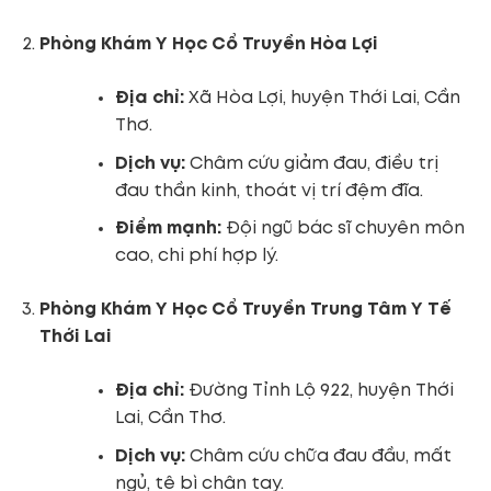
Phòng Khám Y Học Cổ Truyền Hòa Lợi
Địa chỉ:
Xã Hòa Lợi, huyện Thới Lai, Cần
Thơ.
Dịch vụ:
Châm cứu giảm đau, điều trị
đau thần kinh, thoát vị trí đệm đĩa.
Điểm mạnh:
Đội ngũ bác sĩ chuyên môn
cao, chi phí hợp lý.
Phòng Khám Y Học Cổ Truyền Trung Tâm Y Tế
Thới Lai
Địa chỉ:
Đường Tỉnh Lộ 922, huyện Thới
Lai, Cần Thơ.
Dịch vụ:
Châm cứu chữa đau đầu, mất
ngủ, tê bì chân tay.