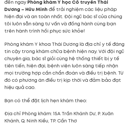
đến ngay
Phòng khám Y học Cổ truyền Thái
Dương
– Hữu Minh
để trải nghiệm các liệu pháp
hiện đại và an toàn nhất. Đội ngũ bác sĩ của chúng
tôi luôn sẵn sàng tư vấn và đồng hành cùng bạn
trên hành trình hồi phục sức khỏe!
Phòng khám Y khoa Thái Dương là địa chỉ y tế đáng
tin cậy trong khám chữa bệnh hiện nay. Với đội ngũ
chuyên gia, bác sĩ giỏi cùng hệ thống thiết bị y tế
tiên tiến, hiện đại, bệnh viện luôn sàng tiếp nhận
mọi trường hợp cần chẩn đoán và điều trị bệnh. Từ
đó có phương án điều trị kịp thời và đảm bảo đạt
hiệu quả cao.
Bạn có thể đặt lịch hẹn khám theo:
Địa chỉ Phòng khám: 15A Trần Khánh Dư, P. Xuân
Khánh, Q. Ninh Kiều, TP. Cần Thơ