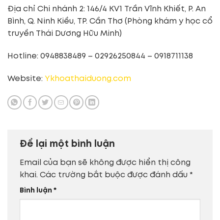
Địa chỉ Chi nhánh 2: 146/4 KV1 Trần Vĩnh Khiết, P. An
Bình, Q. Ninh Kiều, TP. Cần Thơ (Phòng khám y học cổ
truyền Thái Dương Hữu Minh)
Hotline: 0948838489 – 02926250844 – 0918711138
Website:
Ykhoathaiduong.com
Để lại một bình luận
Email của bạn sẽ không được hiển thị công
khai.
Các trường bắt buộc được đánh dấu
*
Bình luận
*