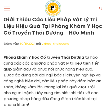
Bỏ
qua
nội
Giới Thiệu Các Liệu Pháp Vật Lý Trị
dung
Liệu Hiệu Quả Tại Phòng Khám Y Học
Cổ Truyền Thái Dương – Hữu Minh
Đăng vào
30/11/2024
bởi
ykhoa_thaiduong
Phòng khám Y học Cổ truyền Thái Dương
tự hào
cung cấp các phương pháp vật lý trị liệu tiên tiến
giúp giảm đau và phục hồi chức năng hiệu quả.
Được áp dụng bởi đội ngũ bác sĩ chuyên nghiệp và
công nghệ hiện đại, các liệu pháp này đảm bảo an
toàn, không xâm lấn, mang lại kết quả vượt trội
cho người bệnh. Hãy cùng tìm hiểu chi tiết về các
phương pháp hàng đầu đang được triển khai tại
phòng khám!