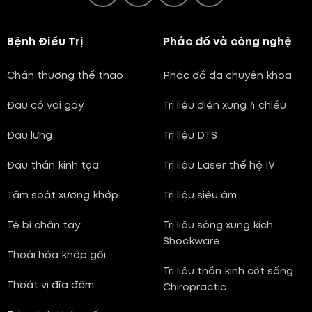
Bệnh Điều Trị
Phác đồ và công nghệ
Chấn thương thể thao
Phác đồ đa chuyên khoa
Đau cổ vai gáy
Trị liệu điện xung 4 chiều
Đau lưng
Trị liệu DTS
Đau thần kinh tọa
Trị liệu Laser thế hệ IV
Tầm soát xương khớp
Trị liệu siêu âm
Tê bì chân tay
Trị liệu sóng xung kích
Shockware
Thoái hóa khớp gối
Trị liệu thần kinh cột sống
Thoát vị đĩa đệm
Chiropractic