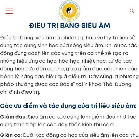
Bỏ
qua
nội
ĐIỀU TRỊ BẰNG SIÊU ÂM
dung
Điều trị bằng siêu âm là phương pháp vật lý trị liệu sử
dụng tác dụng sinh học của sóng siêu âm. Khi được tác
động đúng cách lên các vùng trên cơ thể sẽ tạo ra
những hiệu ứng cơ học, hóa học, nhiệt học, từ đó tác
động tích cực đến cơ thể, giúp giảm đau, cải thiện các
bệnh lý, nâng cao hiệu quả điều trị. Đây cũng là phương
pháp thường được các Bác sĩ tại Y khoa Thái Dương
chỉ định điều trị.
Các ưu điểm và tác dụng của trị liệu siêu âm:
Giảm đau:
Siêu âm có tác dụng làm giảm đau nhờ tác
dụng trực tiếp lên các dây thần kinh thụ cảm.
Giãn cơ:
Dưới tác động cơ học của siêu âm lên các thụ