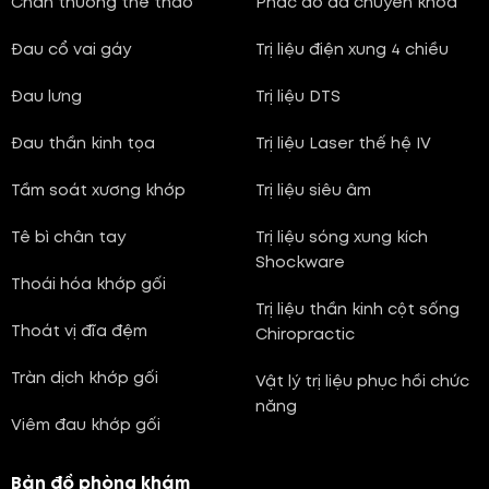
Chấn thương thể thao
Phác đồ đa chuyên khoa
Đau cổ vai gáy
Trị liệu điện xung 4 chiều
Đau lưng
Trị liệu DTS
Đau thần kinh tọa
Trị liệu Laser thế hệ IV
Tầm soát xương khớp
Trị liệu siêu âm
Tê bì chân tay
Trị liệu sóng xung kích
Shockware
Thoái hóa khớp gối
Trị liệu thần kinh cột sống
Thoát vị đĩa đệm
Chiropractic
Tràn dịch khớp gối
Vật lý trị liệu phục hồi chức
năng
Viêm đau khớp gối
Bản đồ phòng khám