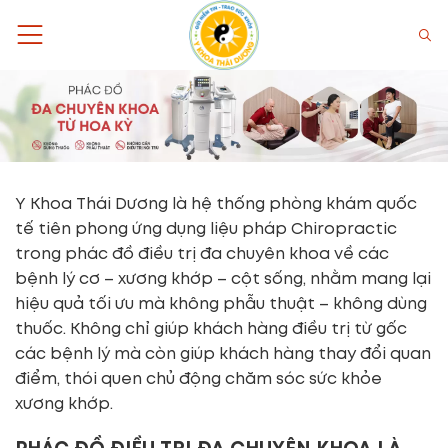
Bỏ
qua
nội
dung
Y Khoa Thái Dương là hệ thống phòng khám quốc
tế tiên phong ứng dụng liệu pháp Chiropractic
trong phác đồ điều trị đa chuyên khoa về các
bệnh lý cơ – xương khớp – cột sống, nhằm mang lại
hiệu quả tối ưu mà không phẫu thuật – không dùng
thuốc. Không chỉ giúp khách hàng điều trị từ gốc
các bệnh lý mà còn giúp khách hàng thay đổi quan
điểm, thói quen chủ động chăm sóc sức khỏe
xương khớp.