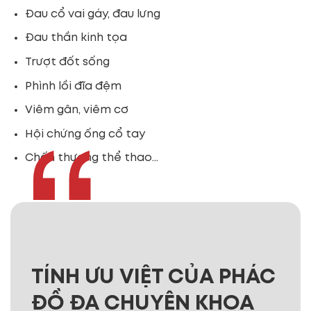
Đau cổ vai gáy, đau lưng
Đau thần kinh tọa
Trượt đốt sống
Phình lồi đĩa đệm
Viêm gân, viêm cơ
Hội chứng ống cổ tay
Chấn thương thể thao…
TÍNH ƯU VIỆT CỦA PHÁC
ĐỒ ĐA CHUYÊN KHOA