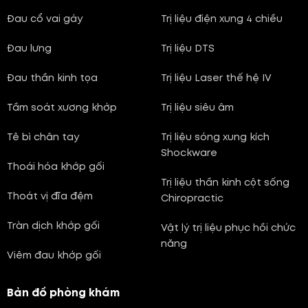
Đau cổ vai gáy
Trị liệu điện xung 4 chiều
Đau lưng
Trị liệu DTS
Đau thần kinh tọa
Trị liệu Laser thế hệ IV
Tầm soát xương khớp
Trị liệu siêu âm
Tê bì chân tay
Trị liệu sóng xung kích
Shockware
Thoái hóa khớp gối
Trị liệu thần kinh cột sống
Thoát vị đĩa đệm
Chiropractic
Tràn dịch khớp gối
Vật lý trị liệu phục hồi chức
năng
Viêm đau khớp gối
Bản đồ phòng khám