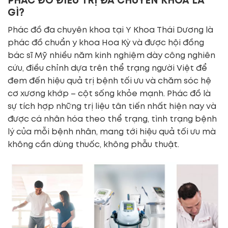
PHÁC ĐỒ ĐIỀU TRỊ ĐA CHUYÊN KHOA LÀ
GÌ?
Phác đồ đa chuyên khoa tại Y Khoa Thái Dương là
phác đồ chuẩn y khoa Hoa Kỳ và được hội đồng
bác sĩ Mỹ nhiều năm kinh nghiệm dày công nghiên
cứu, điều chỉnh dựa trên thể trạng người Việt để
đem đến hiệu quả trị bệnh tối ưu và chăm sóc hệ
cơ xương khớp – cột sống khỏe mạnh. Phác đồ là
sự tích hợp những trị liệu tân tiến nhất hiện nay và
được cá nhân hóa theo thể trạng, tình trạng bệnh
lý của mỗi bệnh nhân, mang tới hiệu quả tối ưu mà
không cần dùng thuốc, không phẫu thuật.