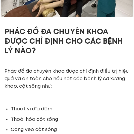
PHÁC ĐỒ ĐA CHUYÊN KHOA
ĐƯỢC CHỈ ĐỊNH CHO CÁC BỆNH
LÝ NÀO?
Phác đồ đa chuyên khoa được chỉ định điều trị hiệu
quả và an toàn cho hầu hết các bệnh lý cơ xương
khớp, cột sống như:
Thoát vị đĩa đệm
Thoái hóa cột sống
Cong vẹo cột sống