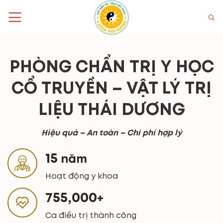
Bỏ
qua
nội
dung
PHÒNG CHẨN TRỊ Y HỌC
CỔ TRUYỀN – VẬT LÝ TRỊ
LIỆU THÁI DƯƠNG
Hiệu quả – An toàn – Chi phí hợp lý
15
năm
Hoạt động y khoa
755,000
+
Ca điều trị thành công