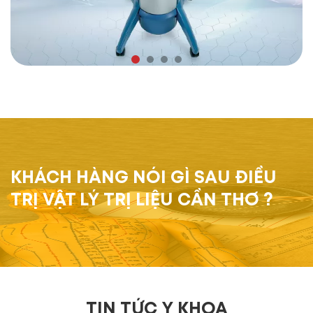
KHÁCH HÀNG NÓI GÌ SAU ĐIỀU
TRỊ VẬT LÝ TRỊ LIỆU CẦN THƠ ?
TIN TỨC Y KHOA