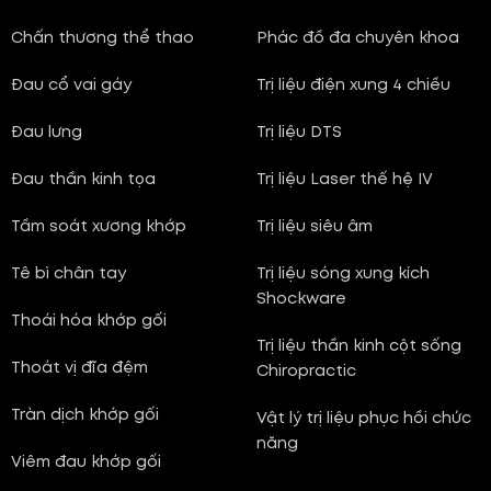
Chấn thương thể thao
Phác đồ đa chuyên khoa
Đau cổ vai gáy
Trị liệu điện xung 4 chiều
Đau lưng
Trị liệu DTS
Đau thần kinh tọa
Trị liệu Laser thế hệ IV
Tầm soát xương khớp
Trị liệu siêu âm
Tê bì chân tay
Trị liệu sóng xung kích
Shockware
Thoái hóa khớp gối
Trị liệu thần kinh cột sống
Thoát vị đĩa đệm
Chiropractic
Tràn dịch khớp gối
Vật lý trị liệu phục hồi chức
năng
Viêm đau khớp gối