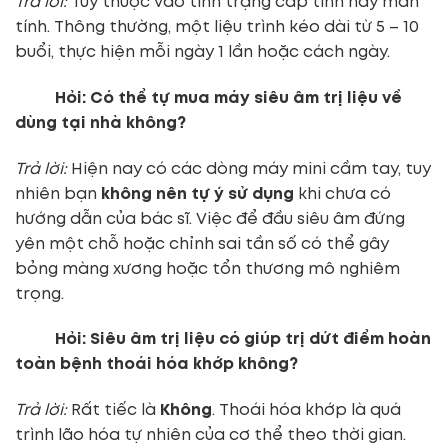
Trả lời:
Tùy thuộc vào tình trạng cấp tính hay mãn
tính. Thông thường, một liệu trình kéo dài từ 5 – 10
buổi, thực hiện mỗi ngày 1 lần hoặc cách ngày.
Hỏi: Có thể tự mua máy siêu âm trị liệu về
dùng tại nhà không?
Trả lời:
Hiện nay có các dòng máy mini cầm tay, tuy
nhiên bạn
không nên tự ý sử dụng
khi chưa có
hướng dẫn của bác sĩ. Việc để đầu siêu âm đứng
yên một chỗ hoặc chỉnh sai tần số có thể gây
bỏng màng xương hoặc tổn thương mô nghiêm
trọng.
Hỏi: Siêu âm trị liệu có giúp trị dứt điểm hoàn
toàn bệnh thoái hóa khớp không?
Trả lời:
Rất tiếc là
Không
. Thoái hóa khớp là quá
trình lão hóa tự nhiên của cơ thể theo thời gian.