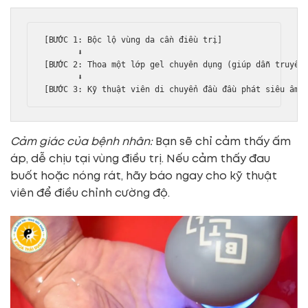
[BƯỚC 1: Bộc lộ vùng da cần điều trị] 

       ⬇

[BƯỚC 2: Thoa một lớp gel chuyên dụng (giúp dẫn truyền 
       ⬇

Cảm giác của bệnh nhân:
Bạn sẽ chỉ cảm thấy ấm
áp, dễ chịu tại vùng điều trị. Nếu cảm thấy đau
buốt hoặc nóng rát, hãy báo ngay cho kỹ thuật
viên để điều chỉnh cường độ.