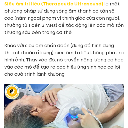
Siêu âm trị liệu (Therapeutic Ultrasound)
là một
phương pháp sử dụng sóng âm thanh có tần số
cao (nằm ngoài phạm vi thính giác của con người,
thường từ 1 đến 3 MHz) để tác động lên các mô tổn
thương sâu bên trong cơ thể.
Khác với siêu âm chẩn đoán (dùng để hình dung
thai nhi hoặc ổ bụng), siêu âm trị liệu không phát ra
hình ảnh. Thay vào đó, nó truyền năng lượng cơ học
vào các mô để tạo ra các hiệu ứng sinh học có lợi
cho quá trình lành thương.