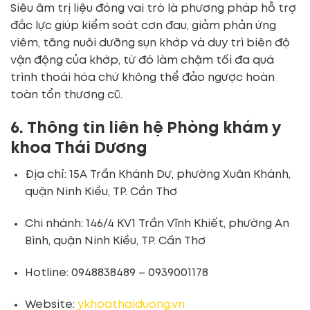
Siêu âm trị liệu đóng vai trò là phương pháp hỗ trợ
đắc lực giúp kiểm soát cơn đau, giảm phản ứng
viêm, tăng nuôi dưỡng sụn khớp và duy trì biên độ
vận động của khớp, từ đó làm chậm tối đa quá
trình thoái hóa chứ không thể đảo ngược hoàn
toàn tổn thương cũ.
6. Thông tin liên hệ Phòng khám y
khoa Thái Dương
Địa chỉ: 15A Trần Khánh Dư, phường Xuân Khánh,
quận Ninh Kiều, TP. Cần Thơ
Chi nhánh: 146/4 KV1 Trần Vĩnh Khiết, phường An
Bình, quận Ninh Kiều, TP. Cần Thơ
Hotline: 0948838489 – 0939001178
Website:
ykhoathaiduong.vn