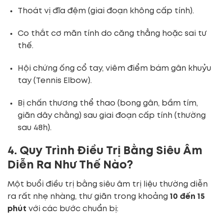
Thoát vị đĩa đệm (giai đoạn không cấp tính).
Co thắt cơ mãn tính do căng thẳng hoặc sai tư
thế.
Hội chứng ống cổ tay, viêm điểm bám gân khuỷu
tay (Tennis Elbow).
Bị chấn thương thể thao (bong gân, bầm tím,
giãn dây chằng) sau giai đoạn cấp tính (thường
sau 48h).
4. Quy Trình Điều Trị Bằng Siêu Âm
Diễn Ra Như Thế Nào?
Một buổi điều trị bằng siêu âm trị liệu thường diễn
ra rất nhẹ nhàng, thư giãn trong khoảng
10 đến 15
phút
với các bước chuẩn bị: