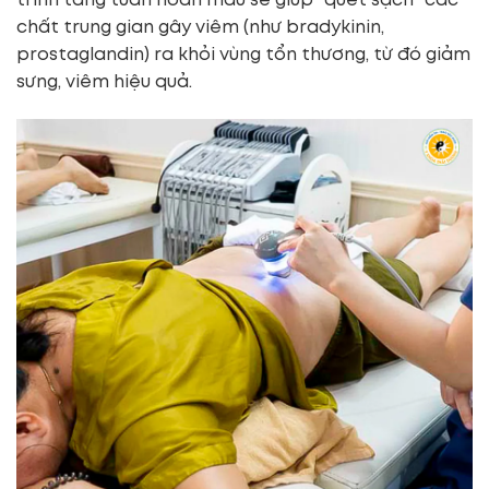
trình tăng tuần hoàn máu sẽ giúp “quét sạch” các
chất trung gian gây viêm (như bradykinin,
prostaglandin) ra khỏi vùng tổn thương, từ đó giảm
sưng, viêm hiệu quả.