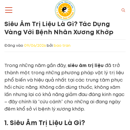
Bỏ
qua
nội
Siêu Âm Trị Liệu Là Gì? Tác Dụng
dung
Vàng Với Bệnh Nhân Xương Khớp
Đăng vào
09/06/2026
bởi
bao tran
Trong những năm gần đây,
siêu âm trị liệu
đã trở
thành một trong những phương pháp vật lý trị liệu
phổ biến và hiệu quả nhất tại các trung tâm phục
hồi chức năng. Không cần dùng thuốc, không xâm
lấn nhưng lại có khả năng giảm đau đáng kinh ngạc
– đây chính là “cứu cánh” cho những ai đang ngày
đêm khổ sở vì bệnh lý xương khớp.
1. Siêu Âm Trị Liệu Là Gì?