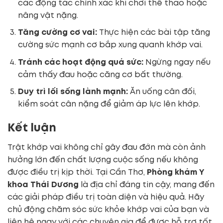
các động tác chính xác khi chơi thể thao hoặc
nâng vật nặng.
Tăng cường cơ vai:
Thực hiện các bài tập tăng
cường sức mạnh cơ bắp xung quanh khớp vai.
Tránh các hoạt động quá sức:
Ngừng ngay nếu
cảm thấy đau hoặc căng cơ bất thường.
Duy trì lối sống lành mạnh:
Ăn uống cân đối,
kiểm soát cân nặng để giảm áp lực lên khớp.
Kết luận
Trật khớp vai không chỉ gây đau đớn mà còn ảnh
hưởng lớn đến chất lượng cuộc sống nếu không
được điều trị kịp thời. Tại Cần Thơ,
Phòng khám Y
khoa Thái Dương
là địa chỉ đáng tin cậy, mang đến
các giải pháp điều trị toàn diện và hiệu quả. Hãy
chủ động chăm sóc sức khỏe khớp vai của bạn và
liên hệ ngay với các chuyên gia để được hỗ trợ tốt