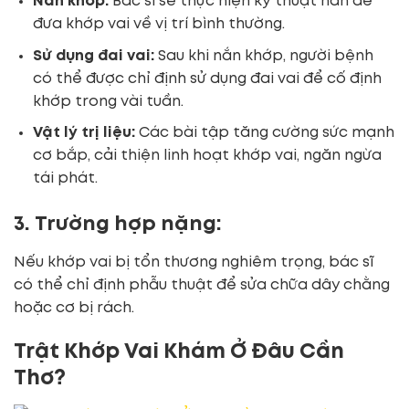
Nắn khớp:
Bác sĩ sẽ thực hiện kỹ thuật nắn để
đưa khớp vai về vị trí bình thường.
Sử dụng đai vai:
Sau khi nắn khớp, người bệnh
có thể được chỉ định sử dụng đai vai để cố định
khớp trong vài tuần.
Vật lý trị liệu:
Các bài tập tăng cường sức mạnh
cơ bắp, cải thiện linh hoạt khớp vai, ngăn ngừa
tái phát.
3. Trường hợp nặng:
Nếu khớp vai bị tổn thương nghiêm trọng, bác sĩ
có thể chỉ định phẫu thuật để sửa chữa dây chằng
hoặc cơ bị rách.
Trật Khớp Vai Khám Ở Đâu Cần
Thơ?