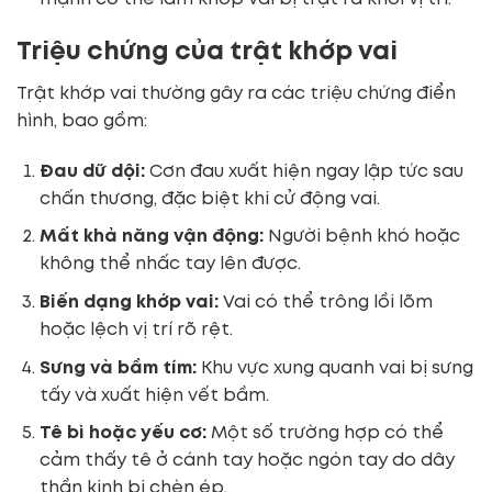
Triệu chứng của trật khớp vai
Trật khớp vai thường gây ra các triệu chứng điển
hình, bao gồm:
Đau dữ dội:
Cơn đau xuất hiện ngay lập tức sau
chấn thương, đặc biệt khi cử động vai.
Mất khả năng vận động:
Người bệnh khó hoặc
không thể nhấc tay lên được.
Biến dạng khớp vai:
Vai có thể trông lồi lõm
hoặc lệch vị trí rõ rệt.
Sưng và bầm tím:
Khu vực xung quanh vai bị sưng
tấy và xuất hiện vết bầm.
Tê bì hoặc yếu cơ:
Một số trường hợp có thể
cảm thấy tê ở cánh tay hoặc ngón tay do dây
thần kinh bị chèn ép.