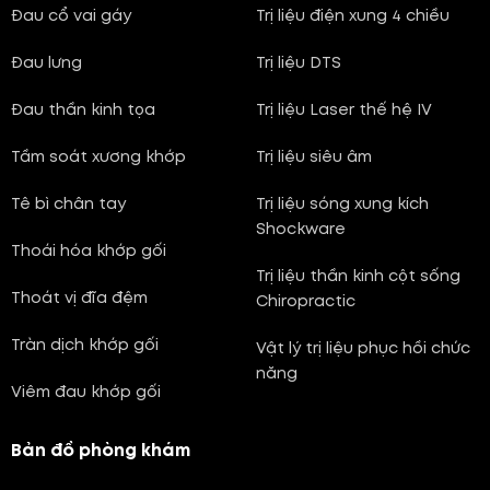
Đau cổ vai gáy
Trị liệu điện xung 4 chiều
Đau lưng
Trị liệu DTS
Đau thần kinh tọa
Trị liệu Laser thế hệ IV
Tầm soát xương khớp
Trị liệu siêu âm
Tê bì chân tay
Trị liệu sóng xung kích
Shockware
Thoái hóa khớp gối
Trị liệu thần kinh cột sống
Thoát vị đĩa đệm
Chiropractic
Tràn dịch khớp gối
Vật lý trị liệu phục hồi chức
năng
Viêm đau khớp gối
Bản đồ phòng khám