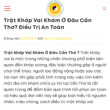
Bỏ
qua
nội
Trật Khớp Vai Khám Ở Đâu Cần
dung
Thơ? Điều Trị An Toàn
Đăng vào
15/01/2025
bởi
ykhoa_thaiduong
Trật Khớp Vai Khám Ở Đâu Cần Thơ ?
Trật khớp
vai là một trong những chấn thương phổ biến liên
quan đến khớp xương, đặc biệt thường gặp ở người
chơi thể thao, người lao động nặng hoặc sau các
tai nạn. Khi gặp phải tình trạng này, việc tìm kiếm
một địa chỉ khám chữa uy tín tại Cần Thơ là rất
quan trọng để đảm bảo quá trình hồi phục an toàn
và hiệu quả. Bài viết này sẽ giúp bạn hiểu rõ nguyên
nhân, triệu chứng, cách điều trị trật khớp vai.