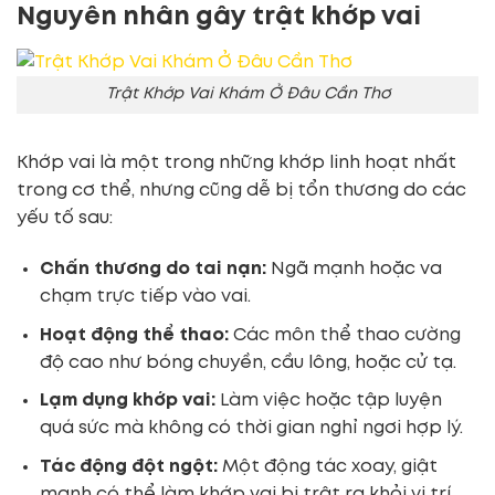
Nguyên nhân gây trật khớp vai
Trật Khớp Vai Khám Ở Đâu Cần Thơ
Khớp vai là một trong những khớp linh hoạt nhất
trong cơ thể, nhưng cũng dễ bị tổn thương do các
yếu tố sau:
Chấn thương do tai nạn:
Ngã mạnh hoặc va
chạm trực tiếp vào vai.
Hoạt động thể thao:
Các môn thể thao cường
độ cao như bóng chuyền, cầu lông, hoặc cử tạ.
Lạm dụng khớp vai:
Làm việc hoặc tập luyện
quá sức mà không có thời gian nghỉ ngơi hợp lý.
Tác động đột ngột:
Một động tác xoay, giật
mạnh có thể làm khớp vai bị trật ra khỏi vị trí.