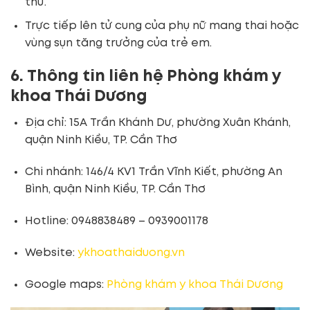
thư.
Trực tiếp lên tử cung của phụ nữ mang thai hoặc
vùng sụn tăng trưởng của trẻ em.
6. Thông tin liên hệ Phòng khám y
khoa Thái Dương
Địa chỉ: 15A Trần Khánh Dư, phường Xuân Khánh,
quận Ninh Kiều, TP. Cần Thơ
Chi nhánh: 146/4 KV1 Trần Vĩnh Kiết, phường An
Bình, quận Ninh Kiều, TP. Cần Thơ
Hotline: 0948838489 – 0939001178
Website:
ykhoathaiduong.vn
Google maps:
Phòng khám y khoa Thái Dương