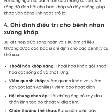
với sóng ngắn sẽ đánh tan các mảng xơ sẹo, làm
tăng độ đàn hồi cho bao khớp và dây chằng, giúp
khớp vận động linh hoạt trở lại.
4. Chỉ định điều trị cho bệnh nhân
xương khớp
Sự kết hợp giữa sóng ngắn và siêu âm trị liệu
thường được các bác sĩ chỉ định cho các bệnh lý cụ
thể sau:
Thoái hóa khớp nặng:
Thoái hóa khớp gối, thoái
hóa cột sống cổ và thắt lưng.
Viêm quanh khớp:
Viêm quanh khớp vai, viêm
gân gót (gân Achilles), viêm bao hoạt dịch.
Hội chứng chèn ép:
Hội chứng ống cổ tay, đau
thần kinh tọa do thoát vị đĩa đệm.
Chấn thương thể thao:
Bong gân, giãn dây