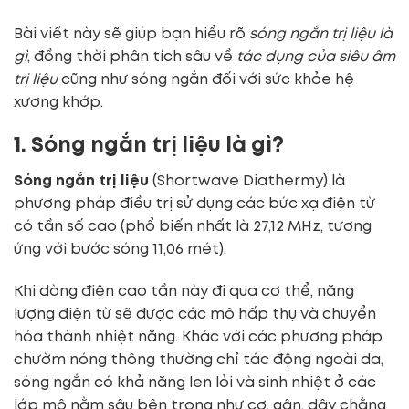
Bài viết này sẽ giúp bạn hiểu rõ
sóng ngắn trị liệu là
gì
, đồng thời phân tích sâu về
tác dụng của siêu âm
trị liệu
cũng như sóng ngắn đối với sức khỏe hệ
xương khớp.
1. Sóng ngắn trị liệu là gì?
Sóng ngắn trị liệu
(Shortwave Diathermy) là
phương pháp điều trị sử dụng các bức xạ điện từ
có tần số cao (phổ biến nhất là 27,12 MHz, tương
ứng với bước sóng 11,06 mét).
Khi dòng điện cao tần này đi qua cơ thể, năng
lượng điện từ sẽ được các mô hấp thụ và chuyển
hóa thành nhiệt năng. Khác với các phương pháp
chườm nóng thông thường chỉ tác động ngoài da,
sóng ngắn có khả năng len lỏi và sinh nhiệt ở các
lớp mô nằm sâu bên trong như cơ, gân, dây chằng