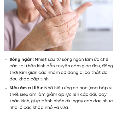
Sóng ngắn:
Nhiệt sâu từ sóng ngắn làm ức chế
các sợi thần kinh dẫn truyền cảm giác đau, đồng
thời làm giãn các nhóm cơ đang bị co thắt do
đau khớp cấp tính.
Siêu âm trị liệu:
Nhờ hiệu ứng cơ học (xoa bóp vi
thể), siêu âm làm giảm áp lực lên các đầu dây
thần kinh, giúp bệnh nhân dịu ngay cơn đau nhức
nhối ở các khớp nhỏ và vừa.