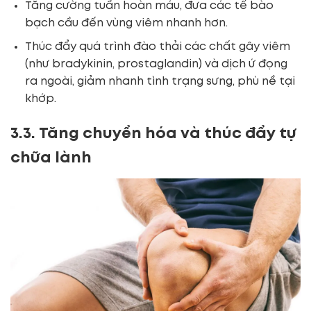
Tăng cường tuần hoàn máu, đưa các tế bào
bạch cầu đến vùng viêm nhanh hơn.
Thúc đẩy quá trình đào thải các chất gây viêm
(như bradykinin, prostaglandin) và dịch ứ đọng
ra ngoài, giảm nhanh tình trạng sưng, phù nề tại
khớp.
3.3. Tăng chuyển hóa và thúc đẩy tự
chữa lành