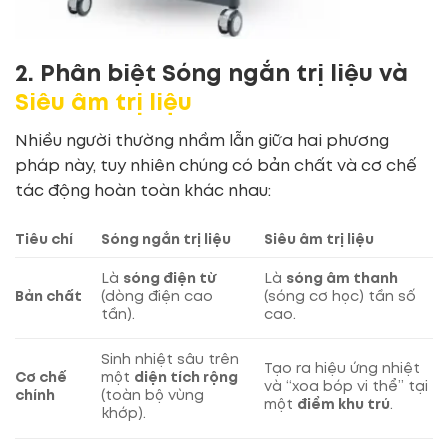
2. Phân biệt Sóng ngắn trị liệu và
Siêu âm trị liệu
Nhiều người thường nhầm lẫn giữa hai phương
pháp này, tuy nhiên chúng có bản chất và cơ chế
tác động hoàn toàn khác nhau:
Tiêu chí
Sóng ngắn trị liệu
Siêu âm trị liệu
Là
sóng điện từ
Là
sóng âm thanh
Bản chất
(dòng điện cao
(sóng cơ học) tần số
tần).
cao.
Sinh nhiệt sâu trên
Tạo ra hiệu ứng nhiệt
Cơ chế
một
diện tích rộng
và “xoa bóp vi thể” tại
chính
(toàn bộ vùng
một
điểm khu trú
.
khớp).