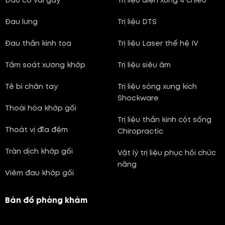
Đau cổ vai gáy
Trị liệu điện xung 4 chiều
Đau lưng
Trị liệu DTS
Đau thần kinh tọa
Trị liệu Laser thế hệ IV
Tầm soát xương khớp
Trị liệu siêu âm
Tê bì chân tay
Trị liệu sóng xung kích
Shockware
Thoái hóa khớp gối
Trị liệu thần kinh cột sống
Thoát vị đĩa đệm
Chiropractic
Tràn dịch khớp gối
Vật lý trị liệu phục hồi chức
năng
Viêm đau khớp gối
Bản đồ phòng khám