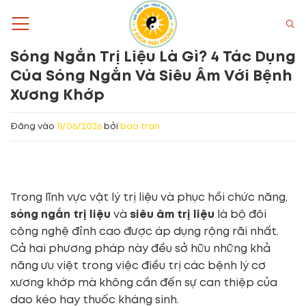
Bỏ
qua
nội
Sóng Ngắn Trị Liệu Là Gì? 4 Tác Dụng
dung
Của Sóng Ngắn Và Siêu Âm Với Bệnh
Xương Khớp
Đăng vào
11/06/2026
bởi
bao tran
Trong lĩnh vực vật lý trị liệu và phục hồi chức năng,
sóng ngắn trị liệu
và
siêu âm trị liệu
là bộ đôi
công nghệ đỉnh cao được áp dụng rộng rãi nhất.
Cả hai phương pháp này đều sở hữu những khả
năng ưu việt trong việc điều trị các bệnh lý cơ
xương khớp mà không cần đến sự can thiệp của
dao kéo hay thuốc kháng sinh.