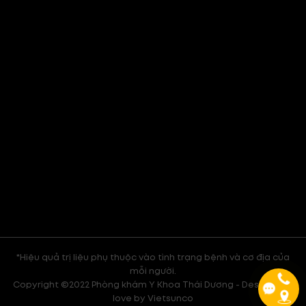
*Hiệu quả trị liệu phụ thuộc vào tình trạng bệnh và cơ địa của
mỗi người.
Copyright ©2022 Phòng khám Y Khoa Thái Dương - Design with
love by
Vietsunco