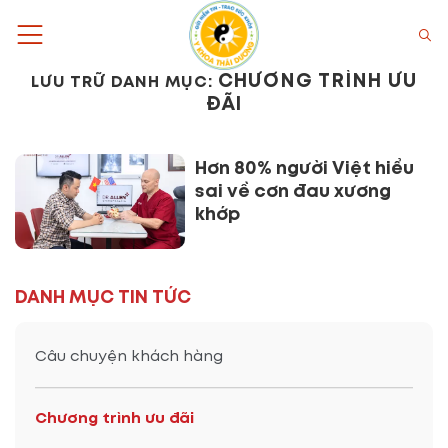
Bỏ
qua
nội
CHƯƠNG TRÌNH ƯU
LƯU TRỮ DANH MỤC:
dung
ĐÃI
Hơn 80% người Việt hiểu
sai về cơn đau xương
khớp
DANH MỤC TIN TỨC
Câu chuyện khách hàng
Chương trình ưu đãi