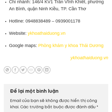
Chi nhánh: 146/4 KV1 Trần Vĩnh Khiết, phường
An Bình, quận Ninh Kiều, TP. Cần Thơ
Hotline: 0948838489 – 0939001178
Website:
ykhoathaiduong.vn
Google maps:
Phòng khám y khoa Thái Dương
ykhoathaiduong.vn
Để lại một bình luận
Email của bạn sẽ không được hiển thị công
khai.
Các trường bắt buộc được đánh dấu
*