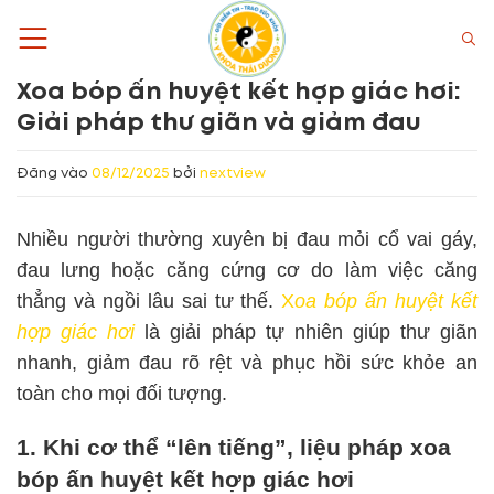
Bỏ
qua
nội
Xoa bóp ấn huyệt kết hợp giác hơi:
dung
Giải pháp thư giãn và giảm đau
Đăng vào
08/12/2025
bởi
nextview
Nhiều người thường xuyên bị đau mỏi cổ vai gáy,
đau lưng hoặc căng cứng cơ do làm việc căng
thẳng và ngồi lâu sai tư thế.
X
oa bóp ấn huyệt kết
hợp giác hơi
là giải pháp tự nhiên giúp thư giãn
nhanh, giảm đau rõ rệt và phục hồi sức khỏe an
toàn cho mọi đối tượng.
1. Khi cơ thể “lên tiếng”, liệu pháp xoa
bóp ấn huyệt kết hợp giác hơi