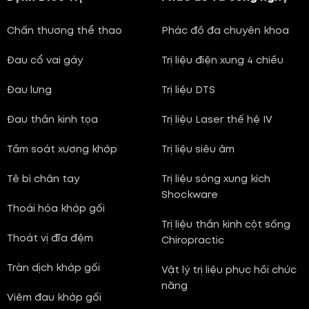
Chấn thương thể thao
Phác đồ đa chuyên khoa
Đau cổ vai gáy
Trị liệu điện xung 4 chiều
Đau lưng
Trị liệu DTS
Đau thần kinh tọa
Trị liệu Laser thế hệ IV
Tầm soát xương khớp
Trị liệu siêu âm
Tê bì chân tay
Trị liệu sóng xung kích
Shockware
Thoái hóa khớp gối
Trị liệu thần kinh cột sống
Thoát vị đĩa đệm
Chiropractic
Tràn dịch khớp gối
Vật lý trị liệu phục hồi chức
năng
Viêm đau khớp gối