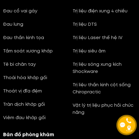
Đau cổ vai gáy
Trị liệu điện xung 4 chiều
Đau lưng
Trị liệu DTS
Đau thần kinh tọa
Trị liệu Laser thế hệ IV
Tầm soát xương khớp
Trị liệu siêu âm
Tê bì chân tay
Trị liệu sóng xung kích
Shockware
Thoái hóa khớp gối
Trị liệu thần kinh cột sống
Thoát vị đĩa đệm
Chiropractic
Tràn dịch khớp gối
Vật lý trị liệu phục hồi chức
năng
Viêm đau khớp gối
Bản đồ phòng khám