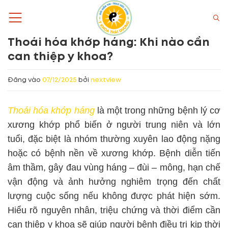
Bỏ
qua
nội
Thoái hóa khớp háng: Khi nào cần
dung
can thiệp y khoa?
Đăng vào
07/12/2025
bởi
nextview
Thoái hóa khớp háng
là một trong những bệnh lý cơ
xương khớp phổ biến ở người trung niên và lớn
tuổi, đặc biệt là nhóm thường xuyên lao động nặng
hoặc có bệnh nền về xương khớp. Bệnh diễn tiến
âm thầm, gây đau vùng háng – đùi – mông, hạn chế
vận động và ảnh hưởng nghiêm trọng đến chất
lượng cuộc sống nếu không được phát hiện sớm.
Hiểu rõ nguyên nhân, triệu chứng và thời điểm cần
can thiệp y khoa sẽ giúp người bệnh điều trị kịp thời