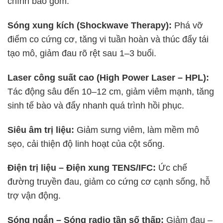
chính bao gồm:
Sóng xung kích (Shockwave Therapy):
Phá vỡ
điểm co cứng cơ, tăng vi tuần hoàn và thúc đẩy tái
tạo mô, giảm đau rõ rệt sau 1–3 buổi.
Laser công suất cao (High Power Laser – HPL):
Tác động sâu đến 10–12 cm, giảm viêm mạnh, tăng
sinh tế bào và đẩy nhanh quá trình hồi phục.
Siêu âm trị liệu:
Giảm sưng viêm, làm mềm mô
sẹo, cải thiện độ linh hoạt của cột sống.
Điện trị liệu – Điện xung TENS/IFC:
Ức chế
đường truyền đau, giảm co cứng cơ cạnh sống, hỗ
trợ vận động.
Sóng ngắn – Sóng radio tần số thấp:
Giảm đau –