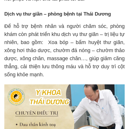
Dịch vụ thư giãn – phòng bệnh tại Thái Dương
Để hỗ trợ bệnh nhân và người chăm sóc, phòng
khám còn phát triển khu dịch vụ thư giãn – trị liệu tự
nhiên, bao gồm:
Xoa bóp – bấm huyệt thư giãn,
x
ông hơi thảo dược, chườm
đá nóng – chườm thảo
dược, x
ông chân, massage chân…,
giúp giảm căng
thẳng, cải thiện lưu thông máu và hỗ trợ duy trì cột
sống khỏe mạnh.