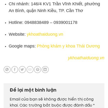
Chi nhánh: 146/4 KV1 Trần Vĩnh Khiết, phường
An Bình, quận Ninh Kiều, TP. Cần Thơ
Hotline: 0948838489 – 0939001178
Website:
ykhoathaiduong.vn
Google maps:
Phòng khám y khoa Thái Dương
ykhoathaiduong.vn
Để lại một bình luận
Email của bạn sẽ không được hiển thị công
khai.
Các trường bắt buộc được đánh dấu
*