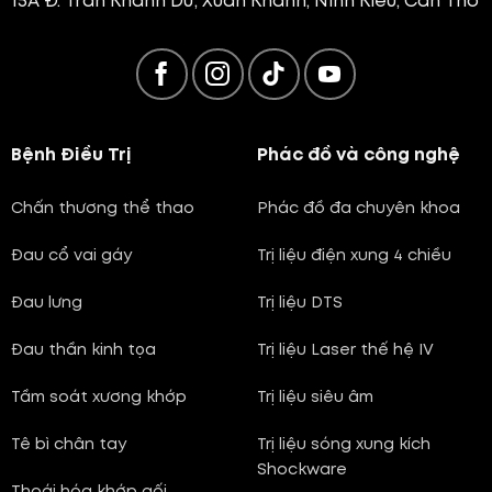
15A Đ. Trần Khánh Dư, Xuân Khánh, Ninh Kiều, Cần Thơ
Bệnh Điều Trị
Phác đồ và công nghệ
Chấn thương thể thao
Phác đồ đa chuyên khoa
Đau cổ vai gáy
Trị liệu điện xung 4 chiều
Đau lưng
Trị liệu DTS
Đau thần kinh tọa
Trị liệu Laser thế hệ IV
Tầm soát xương khớp
Trị liệu siêu âm
Tê bì chân tay
Trị liệu sóng xung kích
Shockware