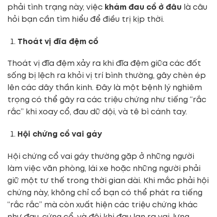
phải tình trạng này, việc
khám đau cổ ở đâu
là câu
hỏi bạn cần tìm hiểu để điều trị kịp thời.
Thoát vị đĩa đệm cổ
Thoát vị đĩa đệm xảy ra khi đĩa đệm giữa các đốt
sống bị lệch ra khỏi vị trí bình thường, gây chèn ép
lên các dây thần kinh. Đây là một bệnh lý nghiêm
trọng có thể gây ra các triệu chứng như tiếng “rắc
rắc” khi xoay cổ, đau dữ dội, và tê bì cánh tay.
Hội chứng cổ vai gáy
Hội chứng cổ vai gáy thường gặp ở những người
làm việc văn phòng, lái xe hoặc những người phải
giữ một tư thế trong thời gian dài. Khi mắc phải hội
chứng này, không chỉ cổ bạn có thể phát ra tiếng
“rắc rắc” mà còn xuất hiện các triệu chứng khác