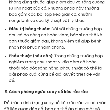
không dùng thuốc, giúp giảm đau và tăng cường
sự linh hoạt của cổ. Phương pháp này thường
bao gồm các bài tập kéo giãn cơ, chườm
nóng/lạnh và các kỹ thuật vật lý khác.
Điều trị bằng thuốc:
Đối với những trường hợp
đau cổ do căng cơ hoặc viêm, bác sĩ có thể kê
đơn thuốc giảm đau, kháng viêm để giúp bệnh
nhân hồi phục nhanh chóng.
Phẫu thuật (nếu cần):
Trong những trường hợp
nghiêm trọng như thoát vị đĩa đệm cổ hoặc
thoái hóa đốt sống nặng, phẫu thuật có thể là
giải pháp cuối cùng để giải quyết triệt để vấn
đề.
Cách phòng ngừa xoay cổ kêu rắc rắc
Để tránh tình trạng xoay cổ kêu rắc rắc và các vấn
đề liên quan đến cổ, bạn có thể áp dụng một số