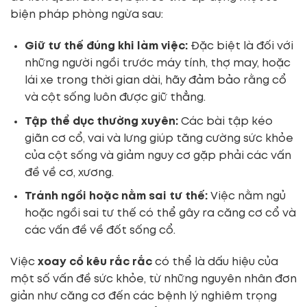
biện pháp phòng ngừa sau:
Giữ tư thế đúng khi làm việc:
Đặc biệt là đối với
những người ngồi trước máy tính, thợ may, hoặc
lái xe trong thời gian dài, hãy đảm bảo rằng cổ
và cột sống luôn được giữ thẳng.
Tập thể dục thường xuyên:
Các bài tập kéo
giãn cơ cổ, vai và lưng giúp tăng cường sức khỏe
của cột sống và giảm nguy cơ gặp phải các vấn
đề về cơ, xương.
Tránh ngồi hoặc nằm sai tư thế:
Việc nằm ngủ
hoặc ngồi sai tư thế có thể gây ra căng cơ cổ và
các vấn đề về đốt sống cổ.
Việc
xoay cổ kêu rắc rắc
có thể là dấu hiệu của
một số vấn đề sức khỏe, từ những nguyên nhân đơn
giản như căng cơ đến các bệnh lý nghiêm trọng