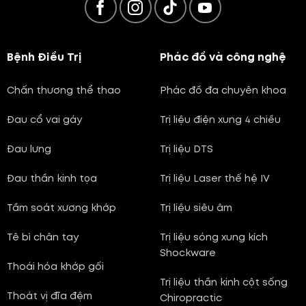
Bệnh Điều Trị
Phác đồ và công nghệ
Chấn thương thể thao
Phác đồ đa chuyên khoa
Đau cổ vai gáy
Trị liệu điện xung 4 chiều
Đau lưng
Trị liệu DTS
Đau thần kinh tọa
Trị liệu Laser thế hệ IV
Tầm soát xương khớp
Trị liệu siêu âm
Tê bì chân tay
Trị liệu sóng xung kích
Shockware
Thoái hóa khớp gối
Trị liệu thần kinh cột sống
Thoát vị đĩa đệm
Chiropractic