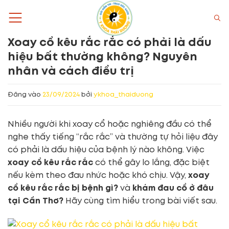
Bỏ
qua
nội
Xoay cổ kêu rắc rắc có phải là dấu
dung
hiệu bất thường không? Nguyên
nhân và cách điều trị
Đăng vào
23/09/2024
bởi
ykhoa_thaiduong
Nhiều người khi xoay cổ hoặc nghiêng đầu có thể
nghe thấy tiếng “rắc rắc” và thường tự hỏi liệu đây
có phải là dấu hiệu của bệnh lý nào không. Việc
xoay cổ kêu rắc rắc
có thể gây lo lắng, đặc biệt
nếu kèm theo đau nhức hoặc khó chịu. Vậy,
xoay
cổ kêu rắc rắc bị bệnh gì?
và
khám đau cổ ở đâu
tại Cần Thơ?
Hãy cùng tìm hiểu trong bài viết sau.