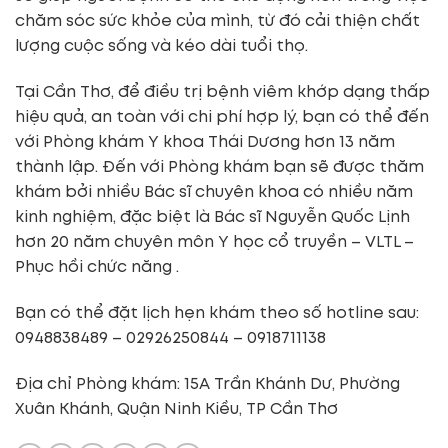
chăm sóc sức khỏe của mình, từ đó cải thiện chất
lượng cuộc sống và kéo dài tuổi thọ.
Tại Cần Thơ, để điều trị bệnh viêm khớp dạng thấp
hiệu quả, an toàn với chi phí hợp lý, bạn có thể đến
với Phòng khám Y khoa Thái Dương hơn 13 năm
thành lập. Đến với Phòng khám bạn sẽ được thăm
khám bởi nhiều Bác sĩ chuyên khoa có nhiều năm
kinh nghiệm, đặc biệt là Bác sĩ Nguyễn Quốc Lịnh
hơn 20 năm chuyên môn Y học cổ truyền – VLTL –
Phục hồi chức năng .
Bạn có thể đặt lịch hẹn khám theo số hotline sau:
0948838489 – 02926250844 – 0918711138
Địa chỉ Phòng khám: 15A Trần Khánh Dư, Phường
Xuân Khánh, Quận Ninh Kiều, TP Cần Thơ