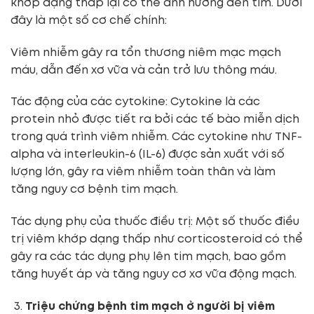
khớp dạng thấp lại có thể ảnh hưởng đến tim. Dưới
đây là một số cơ chế chính:
Viêm nhiễm gây ra tổn thương niêm mạc mạch
máu, dẫn đến xơ vữa và cản trở lưu thông máu.
Tác động của các cytokine: Cytokine là các
protein nhỏ được tiết ra bởi các tế bào miễn dịch
trong quá trình viêm nhiễm. Các cytokine như TNF-
alpha và interleukin-6 (IL-6) được sản xuất với số
lượng lớn, gây ra viêm nhiễm toàn thân và làm
tăng nguy cơ bệnh tim mạch.
Tác dụng phụ của thuốc điều trị: Một số thuốc điều
trị viêm khớp dạng thấp như corticosteroid có thể
gây ra các tác dụng phụ lên tim mạch, bao gồm
tăng huyết áp và tăng nguy cơ xơ vữa động mạch.
Triệu chứng bệnh tim mạch ở người bị viêm