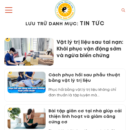
Bỏ
qua
nội
TIN TỨC
LƯU TRỮ DANH MỤC:
dung
Vật lý trị liệu sau tai nạn:
Khôi phục vận động sớm
và ngừa biến chứng
Cách phục hồi sau phẫu thuật
bằng vật lý trị liệu
Phục hồi bằng vật lý trị liệu không chỉ
đơn thuần là tập luyện mà...
Bài tập giãn cơ tại nhà giúp cải
thiện linh hoạt và giảm căng
cứng cơ