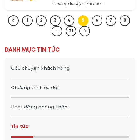
thoát vị đĩa đệm, khi bao...
1
2
3
4
5
6
7
8
…
21
DANH MỤC TIN TỨC
Câu chuyện khách hàng
Chương trình ưu đãi
Hoạt động phòng khám
Tin tức