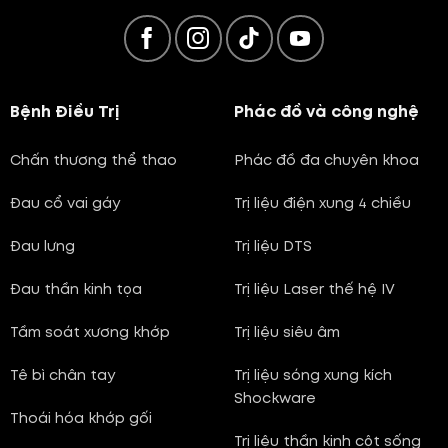
Bệnh Điều Trị
Phác đồ và công nghệ
Chấn thương thể thao
Phác đồ đa chuyên khoa
Đau cổ vai gáy
Trị liệu điện xung 4 chiều
Đau lưng
Trị liệu DTS
Đau thần kinh tọa
Trị liệu Laser thế hệ IV
Tầm soát xương khớp
Trị liệu siêu âm
Tê bì chân tay
Trị liệu sóng xung kích
Shockware
Thoái hóa khớp gối
Trị liệu thần kinh cột sống