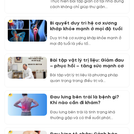
Thực hiện bài tập giãn cơ tại nhà đúng
cách không chỉ giúp thư giãn...
Bí quyết duy trì hệ cơ xương
khớp khỏe mạnh ở mọi độ tuổi
Duy trì hệ cơ xương khớp khỏe mạnh ở
mọi độ tuổi là yếu tố...
Bài tập vật lý trị liệu: Giảm đau
– phục hồi – tăng sức mạnh cơ
Bài tập vật lý trị liệu là phương pháp
quan trọng trong điều trị và...
Đau lưng bên trái là bệnh gì?
Khi nào cần đi khám?
Đau lưng bên trái là tình trạng khá
thường gặp và có thể xuất phát...