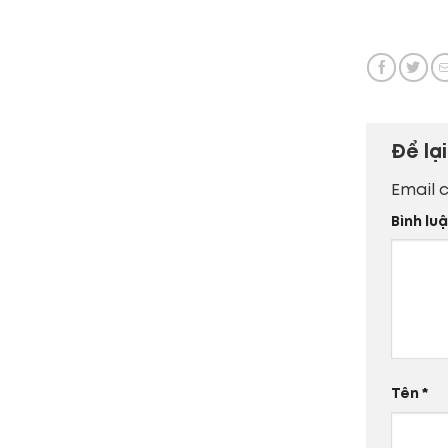
Để lạ
Email 
Bình lu
Tên
*