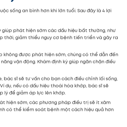
 sống an bình hơn khi lớn tuổi. Sau đây là 4 lợi
ỳ giúp phát hiện sớm các dấu hiệu bất thường, như
 thời, giảm thiểu nguy cơ bệnh tiến triển và gây ra
ớp không được phát hiện sớm, chúng có thể dẫn đến
 năng vận động. Khám định kỳ giúp ngăn chặn điều
, bác sĩ sẽ tư vấn cho bạn cách điều chỉnh lối sống,
í dụ, nếu có dấu hiệu thoái hóa khớp, bác sĩ sẽ
 lý để giảm áp lực lên khớp.
át hiện sớm, các phương pháp điều trị sẽ ít xâm
 bệnh có thể kiểm soát bệnh một cách hiệu quả hơn