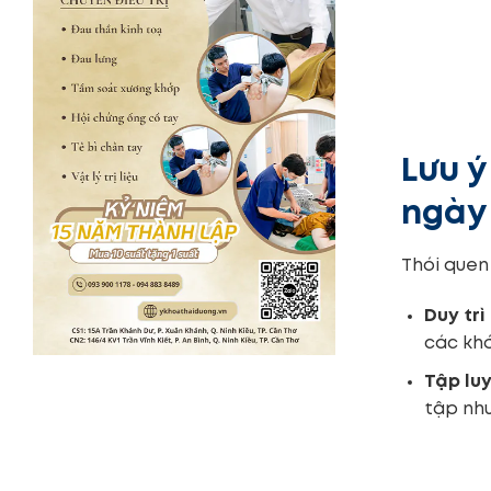
Lưu ý
ngày
Thói quen
Duy trì
các khớ
Tập lu
tập như