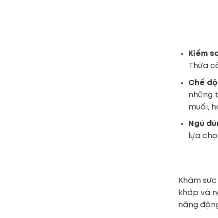
Kiểm s
Thừa câ
Chế độ
những t
muối, 
Ngủ đú
lựa chọ
Khám sức 
khớp và n
năng động