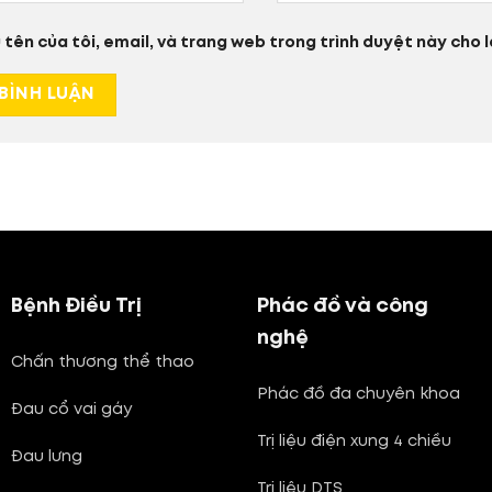
 tên của tôi, email, và trang web trong trình duyệt này cho lầ
Bệnh Điều Trị
Phác đồ và công
nghệ
Chấn thương thể thao
Phác đồ đa chuyên khoa
Đau cổ vai gáy
Trị liệu điện xung 4 chiều
Đau lưng
Trị liệu DTS