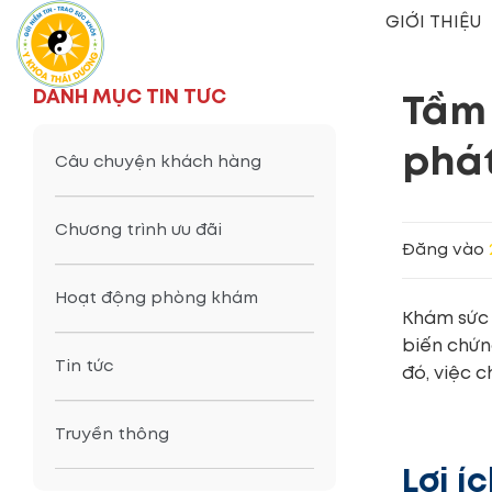
Bỏ
GIỚI THIỆU
qua
nội
dung
DANH MỤC TIN TỨC
Tầm 
phát
Câu chuyện khách hàng
Chương trình ưu đãi
Đăng vào
Hoạt động phòng khám
Khám sức 
biến chứn
Tin tức
đó, việc 
Truyền thông
Lợi í