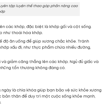
xuyên tập luyện thể thao góp phần nâng cao
hớp
 lên các khớp, đặc biệt là khớp gối và cột sống.
p như thoái hóa khớp.
chế độ ăn uống để giúp xương chắc khỏe. Tránh
khớp xấu đi, như thực phẩm chứa nhiều đường,
ồi và giảm căng thẳng lên các khớp. Ngủ đủ giấc và
 những tổn thương không đáng có.
g ngày là chìa khóa giúp bạn bảo vệ sức khỏe xương
c bản thân để duy trì một cuộc sống khỏe mạnh,
.