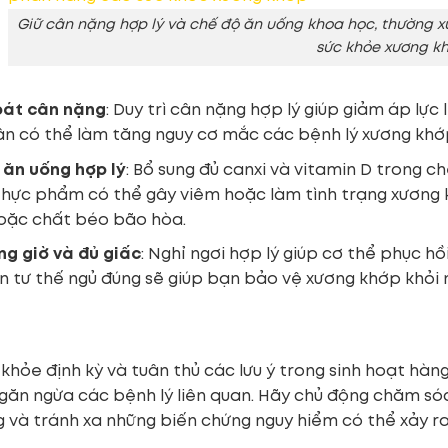
Giữ cân nặng hợp lý và chế độ ăn uống khoa học, thường 
sức khỏe xương k
oát cân nặng
: Duy trì cân nặng hợp lý giúp giảm áp lực
n có thể làm tăng nguy cơ mắc các bệnh lý xương khớ
 ăn uống hợp lý
: Bổ sung đủ canxi và vitamin D trong 
hực phẩm có thể gây viêm hoặc làm tình trạng xương 
hoặc chất béo bão hòa.
ng giờ và đủ giấc
: Nghỉ ngơi hợp lý giúp cơ thể phục h
n tư thế ngủ đúng sẽ giúp bạn bảo vệ xương khớp khỏi
khỏe định kỳ và tuân thủ các lưu ý trong sinh hoạt hàn
găn ngừa các bệnh lý liên quan. Hãy chủ động chăm só
 và tránh xa những biến chứng nguy hiểm có thể xảy ra