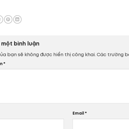
i một bình luận
của bạn sẽ không được hiển thị công khai.
Các trường b
ận
*
Email
*