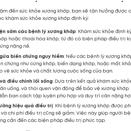
tâm đến sức khỏe xương khớp, bạn sẽ tận hưởng được cuộc
iệc khám sức khỏe xương khớp định kỳ:
iện sớm các bệnh lý xương khớp
: Khám sức khỏe định k
ớp hoặc thoái hóa khớp, từ đó có biện pháp điều trị kịp
ứng nặng nề.
gừa biến chứng nguy hiểm
: Nếu các bệnh lý xương kh
n chứng như cứng khớp, biến dạng khớp, hoặc mất khả
o vệ sức khỏe và chất lượng cuộc sống của bạn.
và điều chỉnh lối sống
: Dựa trên kết quả khám sức khỏe
ăn uống, và thói quen vận động để bảo vệ xương khớp. V
ẫn bạn cách tập luyện phù hợp và duy trì cân nặng hợp
ờng hiệu quả điều trị
: Khi bệnh lý xương khớp được ph
 và chi phí điều trị cũng sẽ giảm. Việc này giúp người
g cần đến các biện pháp điều trị phức tạp.