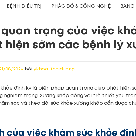
BỆNH ĐIỀU TRỊ
PHÁC ĐỒ & CÔNG NGHỆ
BẢNG 
quan trọng của việc khá
 hiện sớm các bệnh lý 
21/08/2024
bởi
ykhoa_thaiduong
khỏe định kỳ là biện pháp quan trọng giúp phát hiện 
g nghiêm trọng. Xương khớp đóng vai trò thiết yếu tron
chăm sóc và theo dõi sức khỏe xương khớp cần được chú
ch của việc khám sức khỏe địn