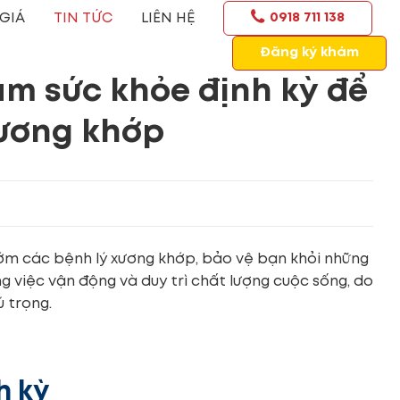
GIÁ
TIN TỨC
LIÊN HỆ
0918 711 138
Đăng ký khám
m sức khỏe định kỳ để
xương khớp
sớm các bệnh lý xương khớp, bảo vệ bạn khỏi những
g việc vận động và duy trì chất lượng cuộc sống, do
 trọng.
h kỳ