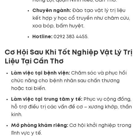
Hưng Lợi, quận Ninh Kiều, Cần Thơ.
Chuyên ngành:
Đào tạo vật lý trị liệu
kết hợp y học cổ truyền như châm cứu,
xoa bóp, bấm huyệt.
Hotline:
0292 383 4455.
Cơ Hội Sau Khi Tốt Nghiệp Vật Lý Trị
Liệu Tại Cần Thơ
Làm việc tại bệnh viện:
Chăm sóc và phục hồi
chức năng cho bệnh nhân sau chấn thương
hoặc tai biến.
Làm việc tại trung tâm y tế:
Phục vụ cộng đồng,
hỗ trợ điều trị các vấn đề cơ – xương khớp, thần
kinh.
Mở phòng khám riêng:
Cơ hội khởi nghiệp trong
lĩnh vực y tế.