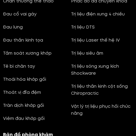
Chấn thương thể thao
Phác đồ đa chuyên khoa
Đau cổ vai gáy
Trị liệu điện xung 4 chiều
Đau lưng
Trị liệu DTS
Đau thần kinh tọa
Trị liệu Laser thế hệ IV
Tầm soát xương khớp
Trị liệu siêu âm
Tê bì chân tay
Trị liệu sóng xung kích
Shockware
Thoái hóa khớp gối
Trị liệu thần kinh cột sống
Thoát vị đĩa đệm
Chiropractic
Tràn dịch khớp gối
Vật lý trị liệu phục hồi chức
năng
Viêm đau khớp gối
Bản đồ phòng khám