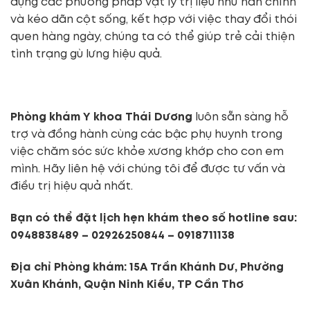
dụng các phương pháp vật lý trị liệu như nắn chỉnh
và kéo dãn cột sống, kết hợp với việc thay đổi thói
quen hàng ngày, chúng ta có thể giúp trẻ cải thiện
tình trạng gù lưng hiệu quả.
Phòng khám Y khoa Thái Dương
luôn sẵn sàng hỗ
trợ và đồng hành cùng các bậc phụ huynh trong
việc chăm sóc sức khỏe xương khớp cho con em
mình. Hãy liên hệ với chúng tôi để được tư vấn và
điều trị hiệu quả nhất.
Bạn có thể đặt lịch hẹn khám theo số hotline sau:
0948838489 – 02926250844 – 0918711138
Địa chỉ Phòng khám: 15A Trần Khánh Dư, Phường
Xuân Khánh, Quận Ninh Kiều, TP Cần Thơ