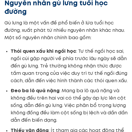
Nguyên nhân gù lưng tuổi học
đường
Gù lưng là một vấn đề phổ biến ở lứa tuổi học
đường, xuất phát từ nhiều nguyên nhân khác nhau.
Một số nguyên nhân chính bao gồm:
Thói quen xấu khi ngồi học
: Tư thế ngồi học sai,
ngồi cúi gập người về phía trước lâu ngày sẽ dẫn
đến gù lưng. Trẻ thường không nhận thức được
tầm quan trọng của việc duy trì tư thế ngồi đúng
cách, dẫn đến việc hình thành các thói quen xấu.
Đeo ba lô quá nặng
: Mang ba lô quá nặng và
không đều trên hai vai có thể gây áp lực lên cột
sống, dẫn đến gù lưng. Việc phân bổ trọng lượng
không đồng đều làm cột sống bị lệch và dần dần
dẫn đến biến dạng.
Thiếu vận động
: Ít tham gia các hoạt động thể