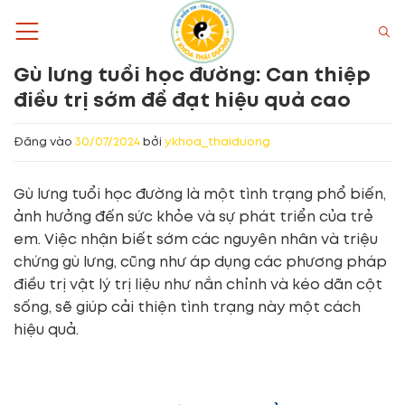
Bỏ
qua
nội
Gù lưng tuổi học đường: Can thiệp
dung
điều trị sớm để đạt hiệu quả cao
Đăng vào
30/07/2024
bởi
ykhoa_thaiduong
Gù lưng tuổi học đường là một tình trạng phổ biến,
ảnh hưởng đến sức khỏe và sự phát triển của trẻ
em. Việc nhận biết sớm các nguyên nhân và triệu
chứng gù lưng, cũng như áp dụng các phương pháp
điều trị vật lý trị liệu như nắn chỉnh và kéo dãn cột
sống, sẽ giúp cải thiện tình trạng này một cách
hiệu quả.