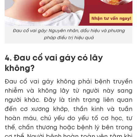
Đau cổ vai gáy: Nguyên nhân, dấu hiệu và phương
pháp điều trị hiệu quả
4. Đau cổ vai gáy có lây
không?
Đau cổ vai gáy không phải bệnh truyền
nhiễm và không lây từ người này sang
người khác. Đây là tình trạng liên quan
đến cơ xương khớp, thần kinh và tuần
hoàn máu, chủ yếu do yếu tố cơ học, tư
thế, chấn thương hoặc bệnh lý bên trong
cơ thể. Người bệnh hoàn toàn yên tâm khi