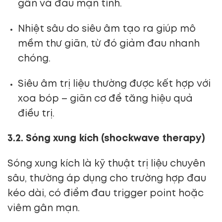
gân và đau mạn tính.
Nhiệt sâu do siêu âm tạo ra giúp mô
mềm thư giãn, từ đó giảm đau nhanh
chóng.
Siêu âm trị liệu thường được kết hợp với
xoa bóp – giãn cơ để tăng hiệu quả
điều trị.
3.2. Sóng xung kích (shockwave therapy)
Sóng xung kích là kỹ thuật trị liệu chuyên
sâu, thường áp dụng cho trường hợp đau
kéo dài, có điểm đau trigger point hoặc
viêm gân mạn.