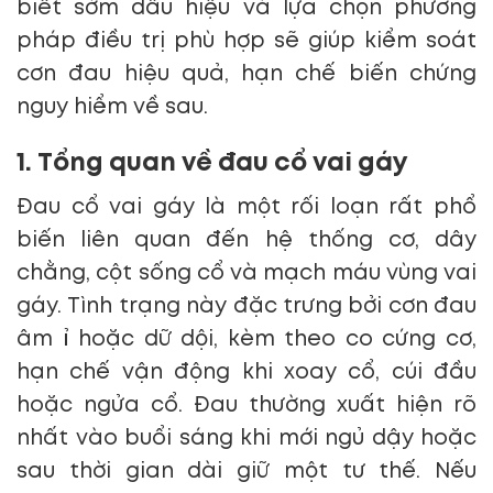
biết sớm dấu hiệu và lựa chọn phương
pháp điều trị phù hợp sẽ giúp kiểm soát
cơn đau hiệu quả, hạn chế biến chứng
nguy hiểm về sau.
1. Tổng quan về đau cổ vai gáy
Đau cổ vai gáy là một rối loạn rất phổ
biến liên quan đến hệ thống cơ, dây
chằng, cột sống cổ và mạch máu vùng vai
gáy. Tình trạng này đặc trưng bởi cơn đau
âm ỉ hoặc dữ dội, kèm theo co cứng cơ,
hạn chế vận động khi xoay cổ, cúi đầu
hoặc ngửa cổ. Đau thường xuất hiện rõ
nhất vào buổi sáng khi mới ngủ dậy hoặc
sau thời gian dài giữ một tư thế. Nếu