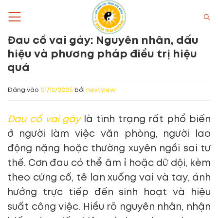
Bỏ
qua
nội
Đau cổ vai gáy: Nguyên nhân, dấu
dung
hiệu và phương pháp điều trị hiệu
quả
Đăng vào
01/12/2025
bởi
nextview
Đau cổ vai gáy
là tình trạng rất phổ biến
ở người làm việc văn phòng, người lao
động nặng hoặc thường xuyên ngồi sai tư
thế. Cơn đau có thể âm ỉ hoặc dữ dội, kèm
theo cứng cổ, tê lan xuống vai và tay, ảnh
hưởng trực tiếp đến sinh hoạt và hiệu
suất công việc. Hiểu rõ nguyên nhân, nhận