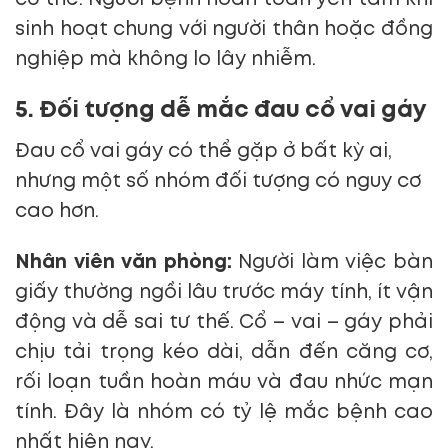
sinh hoạt chung với người thân hoặc đồng
nghiệp mà không lo lây nhiễm.
5. Đối tượng dễ mắc đau cổ vai gáy
Đau cổ vai gáy có thể gặp ở bất kỳ ai,
nhưng một số nhóm đối tượng có nguy cơ
cao hơn.
Nhân viên văn phòng:
Người làm việc bàn
giấy thường ngồi lâu trước máy tính, ít vận
động và dễ sai tư thế. Cổ – vai – gáy phải
chịu tải trọng kéo dài, dẫn đến căng cơ,
rối loạn tuần hoàn máu và đau nhức mạn
tính. Đây là nhóm có tỷ lệ mắc bệnh cao
nhất hiện nay.