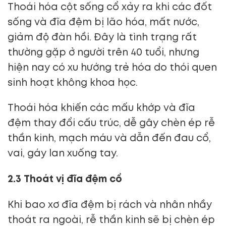
Thoái hóa cột sống cổ xảy ra khi các đốt
sống và đĩa đệm bị lão hóa, mất nước,
giảm độ đàn hồi. Đây là tình trạng rất
thường gặp ở người trên 40 tuổi, nhưng
hiện nay có xu hướng trẻ hóa do thói quen
sinh hoạt không khoa học.
Thoái hóa khiến các mấu khớp và đĩa
đệm thay đổi cấu trúc, dễ gây chèn ép rễ
thần kinh, mạch máu và dẫn đến đau cổ,
vai, gáy lan xuống tay.
2.3 Thoát vị đĩa đệm cổ
Khi bao xơ đĩa đệm bị rách và nhân nhầy
thoát ra ngoài, rễ thần kinh sẽ bị chèn ép