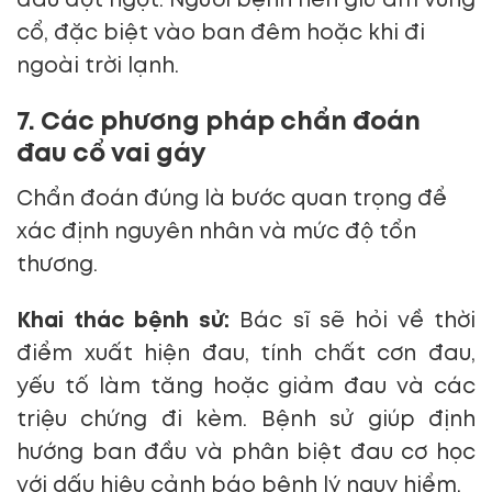
đau đột ngột. Người bệnh nên giữ ấm vùng
cổ, đặc biệt vào ban đêm hoặc khi đi
ngoài trời lạnh.
7. Các phương pháp chẩn đoán
đau cổ vai gáy
Chẩn đoán đúng là bước quan trọng để
xác định nguyên nhân và mức độ tổn
thương.
Khai thác bệnh sử:
Bác sĩ sẽ hỏi về thời
điểm xuất hiện đau, tính chất cơn đau,
yếu tố làm tăng hoặc giảm đau và các
triệu chứng đi kèm. Bệnh sử giúp định
hướng ban đầu và phân biệt đau cơ học
với dấu hiệu cảnh báo bệnh lý nguy hiểm.