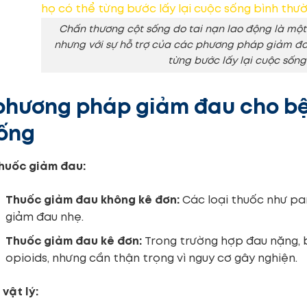
Chấn thương cột sống do tai nạn lao động là một 
nhưng với sự hỗ trợ của các phương pháp giảm đa
từng bước lấy lại cuộc sốn
phương pháp giảm đau cho bệ
sống
huốc giảm đau:
Thuốc giảm đau không kê đơn:
Các loại thuốc như pa
giảm đau nhẹ.
Thuốc giảm đau kê đơn:
Trong trường hợp đau nặng, 
opioids, nhưng cần thận trọng vì nguy cơ gây nghiện.
vật lý: