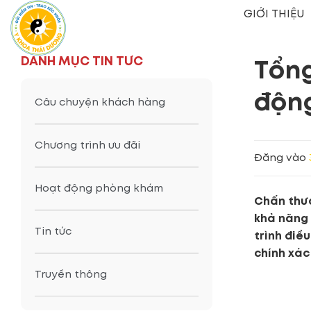
Bỏ
GIỚI THIỆU
qua
nội
dung
DANH MỤC TIN TỨC
Tổng
độn
Câu chuyện khách hàng
Chương trình ưu đãi
Đăng vào
Hoạt động phòng khám
Chấn thươ
khả năng 
Tin tức
trình điề
chính xác
Truyền thông