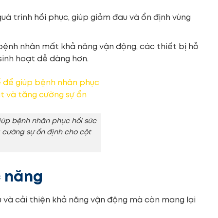
uá trình hồi phục, giúp giảm đau và ổn định vùng
ệnh nhân mất khả năng vận động, các thiết bị hỗ
 sinh hoạt dễ dàng hơn.
iúp bệnh nhân phục hồi sức
 cường sự ổn định cho cột
c năng
u và cải thiện khả năng vận động mà còn mang lại