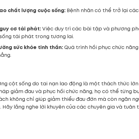
ao chất lượng cuộc sống:
Bệnh nhân có thể trở lại cá
guy cơ tái phát:
Việc duy trì các bài tập và phương ph
sống tái phát trong tương lai.
ường sức khỏe tinh thần:
Quá trình hồi phục chức năng 
hẳng.
ng cột sống do tai nạn lao động là một thách thức lớn 
áp giảm đau và phục hồi chức năng, họ có thể từng bước
ách không chỉ giúp giảm thiểu đau đớn mà còn ngăn ngừa
. Hãy lắng nghe lời khuyên của các chuyên gia và tuân 