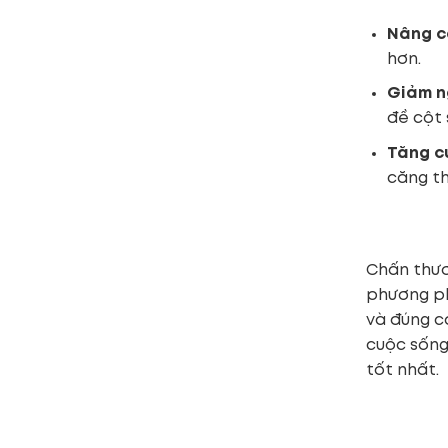
Nâng c
hơn.
Giảm n
đề cột 
Tăng c
căng t
Chấn thươ
phương ph
và đúng c
cuộc sống
tốt nhất.