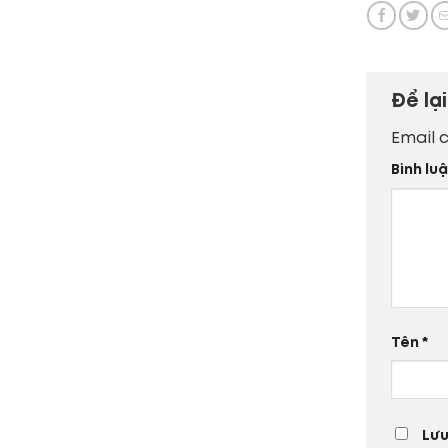
Để lạ
Email 
Bình lu
Tên
*
Lưu