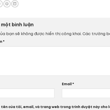
i một bình luận
của bạn sẽ không được hiển thị công khai.
Các trường b
ận
*
Email
*
 tên của tôi, email, và trang web trong trình duyệt này cho lầ