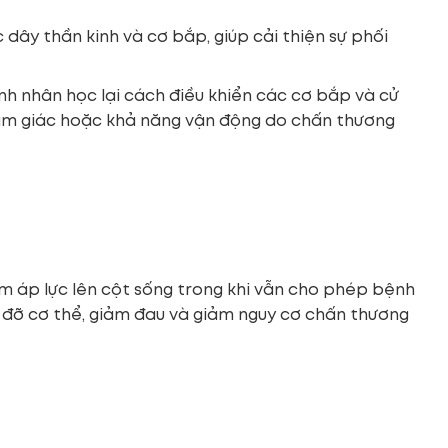
 dây thần kinh và cơ bắp, giúp cải thiện sự phối
nh nhân học lại cách điều khiển các cơ bắp và cử
cảm giác hoặc khả năng vận động do chấn thương
m áp lực lên cột sống trong khi vẫn cho phép bệnh
 đỡ cơ thể, giảm đau và giảm nguy cơ chấn thương