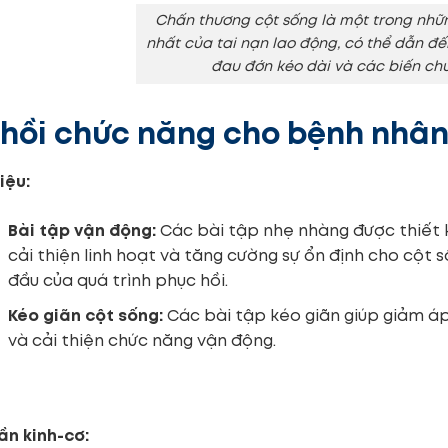
Chấn thương cột sống là một trong nhữ
nhất của tai nạn lao động, có thể dẫn đ
đau đớn kéo dài và các biến ch
hồi chức năng cho bệnh nhân
liệu:
Bài tập vận động:
Các bài tập nhẹ nhàng được thiết 
cải thiện linh hoạt và tăng cường sự ổn định cho cột 
đầu của quá trình phục hồi.
Kéo giãn cột sống:
Các bài tập kéo giãn giúp giảm áp
và cải thiện chức năng vận động.
hần kinh-cơ: