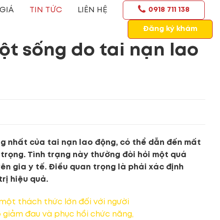
GIÁ
TIN TỨC
LIÊN HỆ
0918 711 138
Đăng ký khám
t sống do tai nạn lao
g nhất của tai nạn lao động, có thể dẫn đến mất
trọng. Tình trạng này thường đòi hỏi một quá
yên gia y tế. Điều quan trọng là phải xác định
rị hiệu quả.