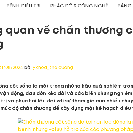
BỆNH ĐIỀU TRỊ
PHÁC ĐỒ & CÔNG NGHỆ
BẢNG 
 quan về chấn thương cộ
g
31/08/2024
bởi
ykhoa_thaiduong
ng cột sống là một trong những hậu quả nghiêm trọn
vận động, đau đớn kéo dài và các biến chứng nghiêm 
u trị và phục hồi lâu dài với sự tham gia của nhiều chu
 mức độ chấn thương để xây dựng một kế hoạch điều t