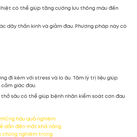
Nhiệt có thể giúp tăng cường lưu thông máu đến
các dây thần kinh và giảm đau. Phương pháp này có
đi kèm với stress và lo âu. Tâm lý trị liệu giúp
 cảm giác đau.
t thở sâu có thể giúp bệnh nhân kiểm soát cơn đau