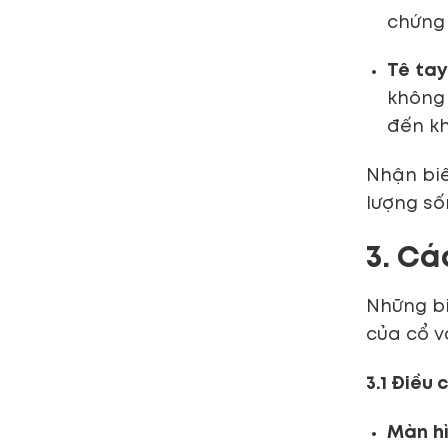
chứng 
Tê tay
không 
đến kh
Nhận biế
lượng số
3. Cá
Những bi
của cổ v
3.1 Điều 
Màn h