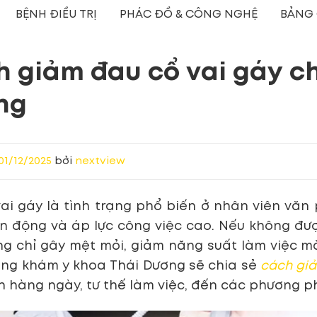
BỆNH ĐIỀU TRỊ
PHÁC ĐỒ & CÔNG NGHỆ
BẢNG 
 giảm đau cổ vai gáy c
ng
01/12/2025
bởi
nextview
ai gáy là tình trạng phổ biến ở nhân viên văn 
vận động và áp lực công việc cao. Nếu không đượ
g chỉ gây mệt mỏi, giảm năng suất làm việc m
ng khám y khoa Thái Dương sẽ chia sẻ
cách giả
n hàng ngày, tư thế làm việc, đến các phương ph