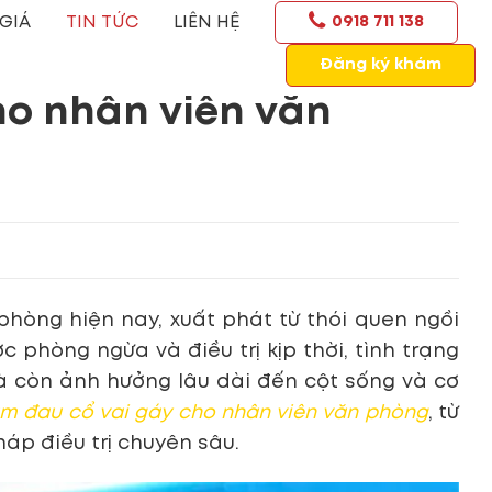
GIÁ
TIN TỨC
LIÊN HỆ
0918 711 138
Đăng ký khám
ho nhân viên văn
phòng hiện nay, xuất phát từ thói quen ngồi
c phòng ngừa và điều trị kịp thời, tình trạng
à còn ảnh hưởng lâu dài đến cột sống và cơ
m đau cổ vai gáy cho nhân viên văn phòng
, từ
áp điều trị chuyên sâu.