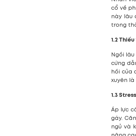
cổ về ph
này lâu 
trong th
1.2 Thiế
Ngồi lâu
cứng dẫn
hồi của 
xuyên là
1.3 Stre
Áp lực c
gáy. Căn
ngủ và k
nâng cao