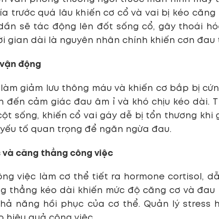
ía trước quá lâu khiến cơ cổ và vai bị kéo căng
dần sẽ tác động lên đốt sống cổ, gây thoái h
ời gian dài là nguyên nhân chính khiến cơn đau 
u vận động
 làm giảm lưu thông máu và khiến cơ bắp bị cứng
 đến cảm giác đau âm ỉ và khó chịu kéo dài.
cột sống, khiến cổ vai gáy dễ bị tổn thương khi
 yếu tố quan trọng để ngăn ngừa đau.
ss và căng thẳng công việc
ông việc làm cơ thể tiết ra hormone cortisol, 
g thẳng kéo dài khiến mức độ căng cơ và đau 
hả năng hồi phục của cơ thể. Quản lý stress h
 hiệu quả công việc.