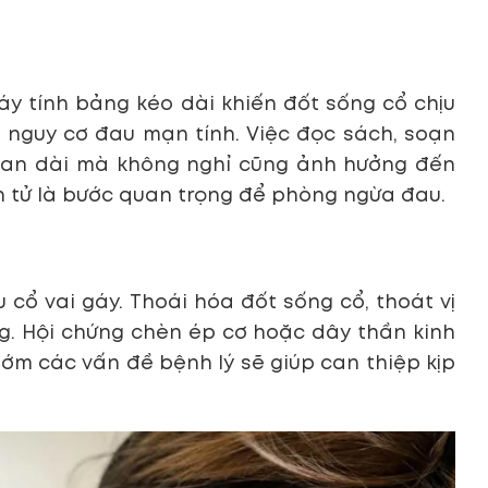
áy tính bảng kéo dài khiến đốt sống cổ chịu
g nguy cơ đau mạn tính. Việc đọc sách, soạn
 gian dài mà không nghỉ cũng ảnh hưởng đến
iện tử là bước quan trọng để phòng ngừa đau.
cổ vai gáy. Thoái hóa đốt sống cổ, thoát vị
. Hội chứng chèn ép cơ hoặc dây thần kinh
sớm các vấn đề bệnh lý sẽ giúp can thiệp kịp