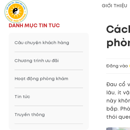
Bỏ
GIỚI THIỆU
qua
nội
dung
DANH MỤC TIN TỨC
Cách
phò
Câu chuyện khách hàng
Chương trình ưu đãi
Đăng vào
Hoạt động phòng khám
Đau cổ v
lâu, ít 
Tin tức
này khôn
bắp. Phò
Truyền thông
thói que