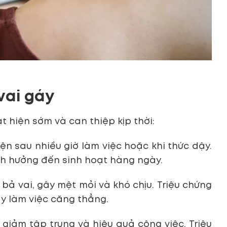
vai gáy
 hiện sớm và can thiệp kịp thời:
ện sau nhiều giờ làm việc hoặc khi thức dậy.
nh hưởng đến sinh hoạt hàng ngày.
bả vai, gây mệt mỏi và khó chịu. Triệu chứng
y làm việc căng thẳng.
giảm tập trung và hiệu quả công việc. Triệu