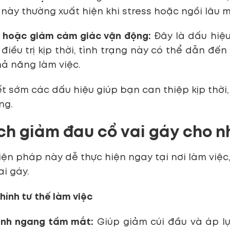
này thường xuất hiện khi stress hoặc ngồi lâu 
 hoặc giảm cảm giác vận động:
Đây là dấu hiệu
điều trị kịp thời, tình trạng này có thể dẫn đ
ả năng làm việc.
t sớm các dấu hiệu giúp bạn can thiệp kịp thời,
ng.
ch giảm đau cổ vai gáy cho 
ện pháp này dễ thực hiện ngay tại nơi làm việc, 
ai gáy.
chỉnh tư thế làm việc
ình ngang tầm mắt:
Giúp giảm cúi đầu và áp lự