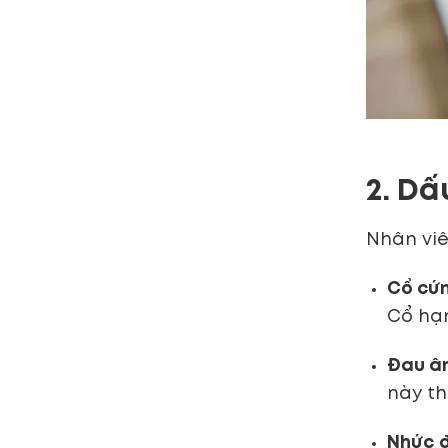
2. Dấ
Nhân viê
Cổ cứn
Cổ hạn
Đau âm
này th
Nhức đ