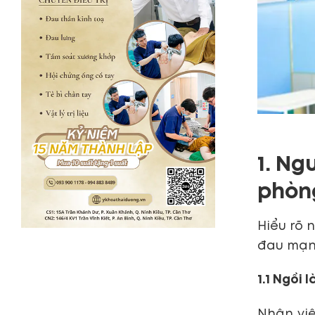
1. Ng
phò
Hiểu rõ 
đau mạn 
1.1 Ngồi 
Nhân viê