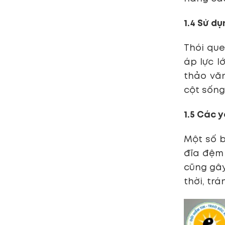
1.4 Sử dụ
Thói que
áp lực l
thảo văn
cột sống
1.5 Các y
Một số b
đĩa đệm
cũng gây
thời, trá