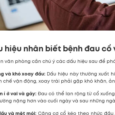
u hiệu nhân biết bệnh đau cổ 
n văn phòng cần chú ý các dấu hiệu sau để phát
g và khó xoay đầu:
Dấu hiệu này thường xuất hi
 chế vận động, xoay trái phải gặp khó khăn, ả
 ỉ ở vai và gáy:
Đau có thể lan rộng từ cổ xuống 
ường nặng hơn vào cuối ngày và sau những ngà
ầu và mệt mỏi:
Căng cơ cổ kéo theo nhức đầu, 