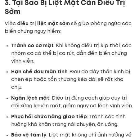
3. Tại Sao Bị Liệt Mặt Cần Điều Trị
Sớm
Việc
điều trị liệt mặt sớm
sẽ giúp phòng ngừa các
biến chứng nguy hiểm:
Tránh co cơ mặt
: Khi không điều trị kịp thời, các
nhóm cơ có thể bị co rút, dẫn đến biến chứng
vĩnh viễn.
Hạn chế đau mãn tính
: Đau do dây thần kinh bị
chèn ép hoặc tổn thương kéo dài sẽ rất khó
chịu.
Ngăn lệch mặt
: Điều trị đúng cách giúp duy trì
đối xứng khuôn mặt, giảm nguy cơ lệch vĩnh viễn.
Phục hồi chức năng giao tiếp
: Tránh các tình
huống khó khăn trong nói chuyện, ăn uống.
Bảo vệ tâm lý
: Liệt mặt không chỉ ảnh hưởng về