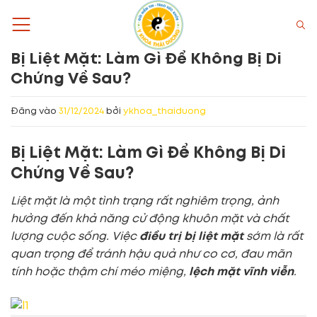
Bỏ
qua
nội
Bị Liệt Mặt: Làm Gì Để Không Bị Di
dung
Chứng Về Sau?
Đăng vào
31/12/2024
bởi
ykhoa_thaiduong
Bị Liệt Mặt: Làm Gì Để Không Bị Di
Chứng Về Sau?
Liệt mặt là một tình trạng rất nghiêm trọng, ảnh
hưởng đến khả năng cử động khuôn mặt và chất
lượng cuộc sống. Việc
điều trị bị liệt mặt
sớm là rất
quan trọng để tránh hậu quả như co cơ, đau mãn
tính hoặc thậm chí méo miệng,
lệch mặt vĩnh viễn
.