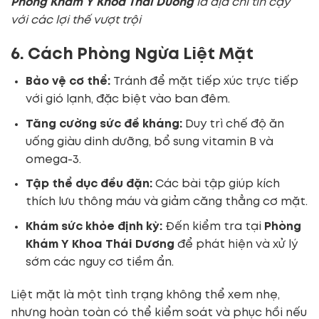
Phòng Khám Y Khoa Thái Dương
là địa chỉ tin cậy
với các lợi thế vượt trội
6. Cách Phòng Ngừa Liệt Mặt
Bảo vệ cơ thể:
Tránh để mặt tiếp xúc trực tiếp
với gió lạnh, đặc biệt vào ban đêm.
Tăng cường sức đề kháng:
Duy trì chế độ ăn
uống giàu dinh dưỡng, bổ sung vitamin B và
omega-3.
Tập thể dục đều đặn:
Các bài tập giúp kích
thích lưu thông máu và giảm căng thẳng cơ mặt.
Khám sức khỏe định kỳ:
Đến kiểm tra tại
Phòng
Khám Y Khoa Thái Dương
để phát hiện và xử lý
sớm các nguy cơ tiềm ẩn.
Liệt mặt là một tình trạng không thể xem nhẹ,
nhưng hoàn toàn có thể kiểm soát và phục hồi nếu