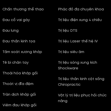
Chấn thương thể thao
Phác đồ đa chuyên khoa
Đau cổ vai gáy
Trị liệu điện xung 4 chiều
Đau lưng
Trị liệu DTS
Đau thần kinh tọa
Trị liệu Laser thế hệ IV
Tầm soát xương khớp
Trị liệu siêu âm
Tê bì chân tay
Trị liệu sóng xung kích
Shockware
Thoái hóa khớp gối
Trị liệu thần kinh cột sống
Thoát vị đĩa đệm
Chiropractic
Tràn dịch khớp gối
Vật lý trị liệu phục hồi chức
năng
Viêm đau khớp gối