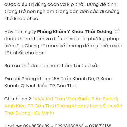
được điều trị đúng cách và kịp thời. Đừng để tình
trạng trở nên nghiêm trọng dẫn đến các di chứng
khó khắc phục.
Hãy đến ngay
Phòng Khám Y Khoa Thái Dương
để
được thăm khám và điều trị với các phương pháp
hiện đại. Chúng tôi cam kết mang đến sự chăm sóc
tốt nhất cho bạn!
Bạn có thể đặt lịch hẹn khám tại 2 cơ sở:
Địa chỉ Phòng khám: 15A Trần Khánh Dư, P. Xuân
Khánh, Q. Ninh Kiều, TP. Cần Thơ
Chi nhánh 2:
146/4 KV1 Trần Vĩnh Khiết, P. An Bình, Q.
Ninh Kiều, TP. Cần Thơ (Phòng khám y học cổ truyền
Thái Dương Hữu Minh)
Hotline: 0948838489 – 02926250844 – 0918711138