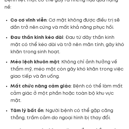
bệnh liệt mặt có thể gây ra những hậu quả nặng
nề:
Co cơ vĩnh viễn
: Cơ mặt không được điều trị sẽ
dần trở nên cứng và mất khả năng phục hồi.
Đau thần kinh kéo dài
: Đau từ dây thần kinh
mặt có thể kéo dài và trở nên mãn tính, gây khó
khăn trong sinh hoạt.
Méo lệch khuôn mặt
: Không chỉ ảnh hưởng về
thẩm mỹ, méo mặt còn gây khó khăn trong việc
giao tiếp và ăn uống.
Mất chức năng cảm giác
: Bệnh có thể làm mất
cảm giác ở một phần hoặc toàn bộ khu vực
mặt.
Tâm lý bất ổn
: Người bệnh có thể gặp căng
thẳng, trầm cảm do ngoại hình bị thay đổi.