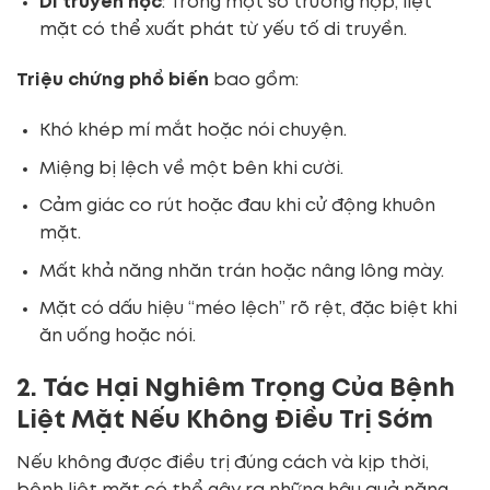
Di truyền học
: Trong một số trường hợp, liệt
mặt có thể xuất phát từ yếu tố di truyền.
Triệu chứng phổ biến
bao gồm:
Khó khép mí mắt hoặc nói chuyện.
Miệng bị lệch về một bên khi cười.
Cảm giác co rút hoặc đau khi cử động khuôn
mặt.
Mất khả năng nhăn trán hoặc nâng lông mày.
Mặt có dấu hiệu “méo lệch” rõ rệt, đặc biệt khi
ăn uống hoặc nói.
2. Tác Hại Nghiêm Trọng Của Bệnh
Liệt Mặt Nếu Không Điều Trị Sớm
Nếu không được điều trị đúng cách và kịp thời,