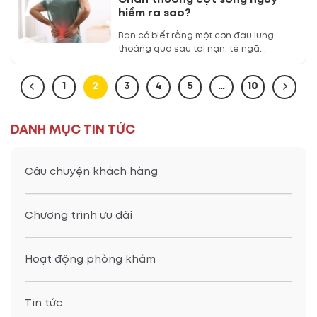
Chấn thương cột sống nguy
hiểm ra sao?
Bạn có biết rằng một cơn đau lưng
thoáng qua sau tai nạn, té ngã...
1
2
3
4
5
…
10
DANH MỤC TIN TỨC
Câu chuyện khách hàng
Chương trình ưu đãi
Hoạt động phòng khám
Tin tức