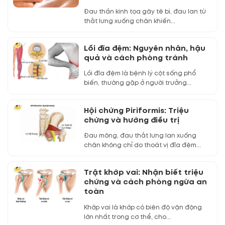
Đau thần kinh tọa gây tê bì, đau lan từ
thắt lưng xuống chân khiến...
Lồi đĩa đệm: Nguyên nhân, hậu
quả và cách phòng tránh
Lồi đĩa đệm là bệnh lý cột sống phổ
biến, thường gặp ở người trưởng...
Hội chứng Piriformis: Triệu
chứng và hướng điều trị
Đau mông, đau thắt lưng lan xuống
chân không chỉ do thoát vị đĩa đệm...
Trật khớp vai: Nhận biết triệu
chứng và cách phòng ngừa an
toàn
Khớp vai là khớp có biên độ vận động
lớn nhất trong cơ thể, cho...