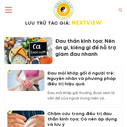
Bỏ
qua
nội
NEXTVIEW
LƯU TRỮ TÁC GIẢ:
dung
Đau thần kinh tọa: Nên
ăn gì, kiêng gì để hỗ trợ
giảm đau nhanh
Đau mỏi khớp gối ở người trẻ:
Nguyên nhân và phương pháp
điều trị hiệu quả
Đau mỏi khớp gối thường được xem là
vấn đề của người trung niên và...
Châm cứu trong điều trị đau
thần kinh tọa: Có nên áp dụng
và lưu ý