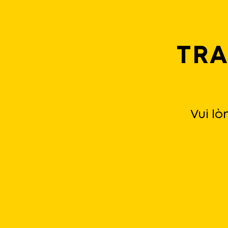
TR
Vui lò