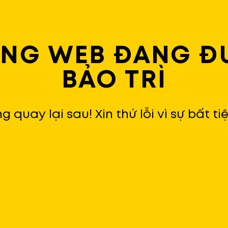
ANG WEB ĐANG Đ
BẢO TRÌ
ng quay lại sau! Xin thứ lỗi vì sự bất ti